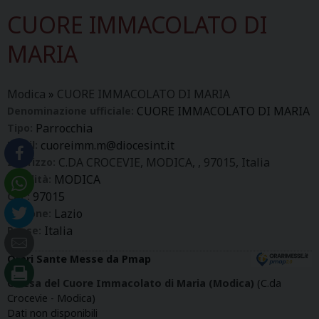
CUORE IMMACOLATO DI
MARIA
Modica
»
CUORE IMMACOLATO DI MARIA
CUORE IMMACOLATO DI MARIA
Denominazione ufficiale:
Parrocchia
Tipo:
cuoreimm.m@diocesint.it
Email:
C.DA CROCEVIE, MODICA, , 97015, Italia
Indirizzo:
MODICA
Località:
97015
CAP:
Lazio
Regione:
Italia
Paese:
Orari Sante Messe da Pmap
Chiesa del Cuore Immacolato di Maria (Modica)
(C.da
Crocevie - Modica)
Dati non disponibili