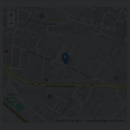
CUORE IMMACOLATO DI MARIA
+
−
Leaflet
| Map data ©
OpenStreetMap
contributors