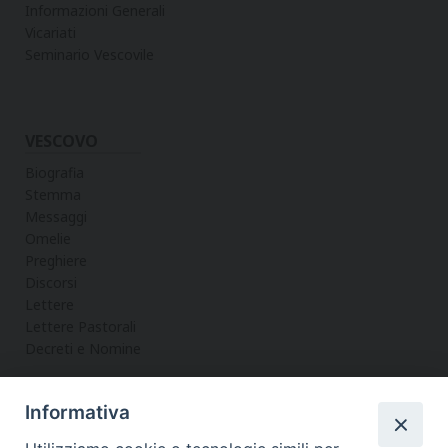
Informazioni Generali
Vicariati
Seminario Vescovile
VESCOVO
Biografia
Stemma
Messaggi
Omelie
Preghiere
Discorsi
Lettere
Lettere Pastorali
Decreti e Nomine
Informativa
LA CURIA