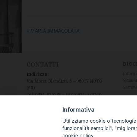
«
MARIA IMMACOLATA
CONTATTI
DIOC
Inform
Indirizzo:
Vicariat
Via Mons. Blandini, 6 – 96017 NOTO
Semina
(SR)
Tel. 0931-835286 – Fax. 0931-573310
Informativa
Utilizziamo cookie o tecnologie s
funzionalità semplici", "miglior
cookie policy.