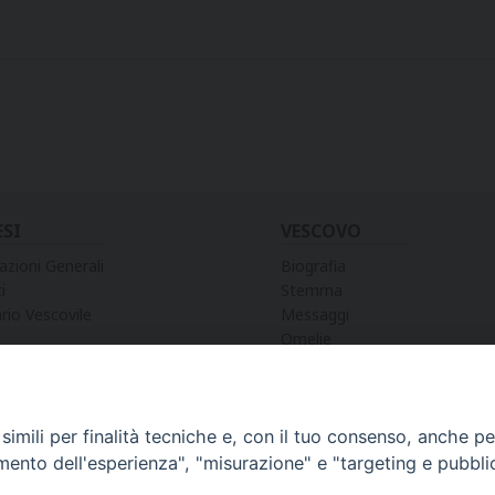
ESI
VESCOVO
azioni Generali
Biografia
i
Stemma
rio Vescovile
Messaggi
Omelie
Preghiere
Discorsi
Lettere
Lettere Pastorali
imili per finalità tecniche e, con il tuo consenso, anche per 
Decreti e Nomine
amento dell'esperienza", "misurazione" e "targeting e pubbli