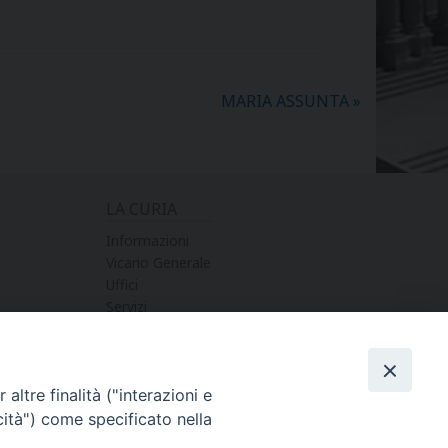
MARIA ASSUNTA
»
LA CURIA
Informazioni
Vicario Generale
Uffici
Servizi
altre finalità ("interazioni e
cità") come specificato nella