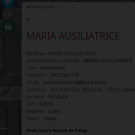
PARROCCHIA
MARIA AUSILIATRICE
Modica
»
MARIA AUSILIATRICE
MARIA AUSILIATRICE
Denominazione ufficiale:
Parrocchia
Tipo:
0932 941776
Telefono:
mausiliatrice.m@diocesint.it
Email:
VIA D.BOSCO, MODICA, , 97015, Italia
Indirizzo:
MODICA
Località:
97015
CAP:
Lazio
Regione:
Italia
Paese:
Orari Sante Messe da Pmap