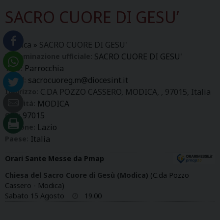
SACRO CUORE DI GESU’
Modica
»
SACRO CUORE DI GESU'
SACRO CUORE DI GESU'
Denominazione ufficiale:
Parrocchia
Tipo:
sacrocuoreg.m@diocesint.it
Email:
C.DA POZZO CASSERO, MODICA, , 97015, Italia
Indirizzo:
MODICA
Località:
97015
CAP:
Lazio
Regione:
Italia
Paese:
Orari Sante Messe da Pmap
Chiesa del Sacro Cuore di Gesù (Modica)
(C.da Pozzo
Cassero - Modica)
Sabato 15 Agosto
19.00