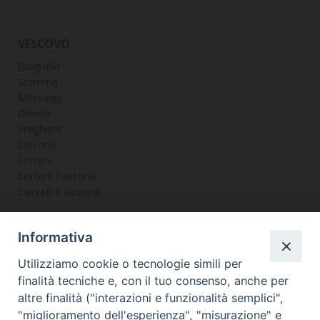
VESCOVO
Biografia
Stemma
Messaggi
Omelie
Preghiere
Discorsi
Lettere
Lettere Pastorali
Decreti e Nomine
Informativa
LA CURIA
Utilizziamo cookie o tecnologie simili per
Informazioni
finalità tecniche e, con il tuo consenso, anche per
Vicario Generale
altre finalità ("interazioni e funzionalità semplici",
Uffici
"miglioramento dell'esperienza", "misurazione" e