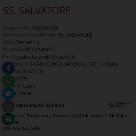
SS. SALVATORE
Modica
»
SS. SALVATORE
SS. SALVATORE
Denominazione ufficiale:
Parrocchia
Tipo:
0932 941353
Telefono:
ssalvatore.m@diocesint.it
Email:
VIA CARLO PAPA, MODICA, , 97015, Italia
Indirizzo:
MODICA
Località:
97015
CAP:
Lazio
Regione:
Italia
Paese:
Orari Sante Messe da Pmap
Chiesa del Santissimo Salvatore (Modica)
(Via Carlo Papa -
Modica)
Dati non disponibili