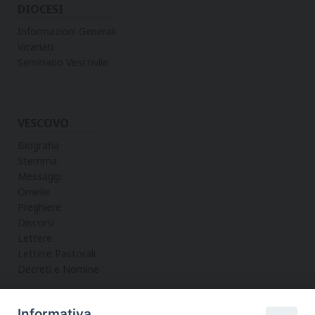
DIOCESI
Informazioni Generali
Vicariati
Seminario Vescovile
VESCOVO
Biografia
Stemma
Messaggi
Omelie
Preghiere
Discorsi
Lettere
Lettere Pastorali
Decreti e Nomine
Informativa