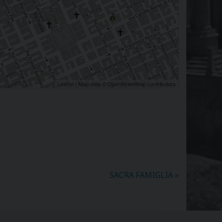
Leaflet
| Map data ©
OpenStreetMap
contributors
SACRA FAMIGLIA
»