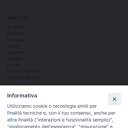
VESCOVO
Biografia
Stemma
Messaggi
Omelie
Preghiere
Discorsi
Lettere
Lettere Pastorali
Decreti e Nomine
Informativa
LA CURIA
Utilizziamo cookie o tecnologie simili per
Informazioni
finalità tecniche e, con il tuo consenso, anche per
Vicario Generale
altre finalità ("interazioni e funzionalità semplici",
Uffici
"miglioramento dell'esperienza", "misurazione" e