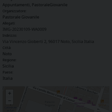
Appuntamenti, PastoraleGiovanile
Organizzatore:
Pastorale Giovanile
Allegati:
IMG-20230109-WA0009
Indirizzo:
Via Vincenzo Gioberti 2, 96017 Noto, Sicilia Italia
Città:
Noto
Regione:
Sicilia
Paese:
Italia
CORSO DI FORMAZIONE PER EDUCATORI ED ANIMATORI. YOUTH IN
+
PROGRESS
−