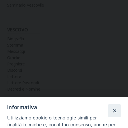
Seminario Vescovile
VESCOVO
Biografia
Stemma
Messaggi
Omelie
Preghiere
Discorsi
Lettere
Lettere Pastorali
Decreti e Nomine
Informativa
LA CURIA
Utilizziamo cookie o tecnologie simili per
Informazioni
finalità tecniche e, con il tuo consenso, anche per