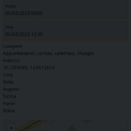
Inizio:
05/03/2023 09:00
Fine:
05/03/2023 12:30
Categorie:
Appuntamenti, caritas, catechesi, liturgia
Indirizzo:
36.7384089, 14.8612624
Città:
Noto
Regione:
Sicilia
Paese:
Italia
RITIRO DI QUARESIMA 2023 UFFICIO CARITAS, CATECHESI, LITURGIA
+