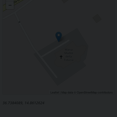
−
Leaflet
| Map data ©
OpenStreetMap
contributors
36.7384089, 14.8612624