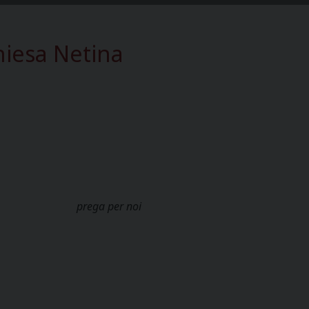
hiesa Netina
ria
prega per noi