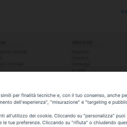
Pr
ESI
VESCOVO
azioni Generali
Biografia
i
Stemma
rio Vescovile
Messaggi
Omelie
Preghiere
Discorsi
Lettere
Lettere Pastorali
imili per finalità tecniche e, con il tuo consenso, anche per 
Decreti e Nomine
amento dell'esperienza", "misurazione" e "targeting e pubbli
i all'utilizzo dei cookie. Cliccando su "personalizza" puoi
re le tue preferenze. Cliccando su "rifiuta" o chiudendo que