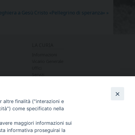
eghiera a Gesù Cristo «Pellegrino di speranza»
»
LA CURIA
Informazioni
Vicario Generale
Uffici
Servizi
altre finalità ("interazioni e
cità") come specificato nella
 avere maggiori informazioni sui
sta informativa proseguirai la