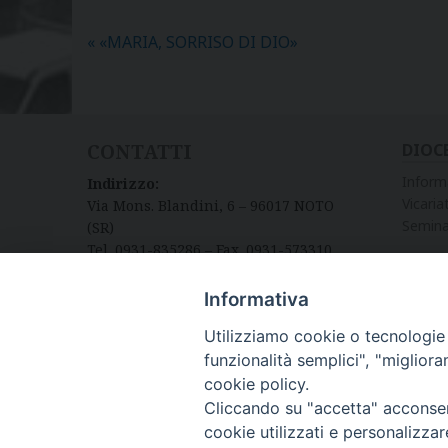
«
«MARIA, SORRISO DI DIO»
CONTATTI
DIOC
Inform
Indirizzo:
Vicariat
Via Mons. Blandini, 6 – 96017 NOTO
Semina
(SR)
Tel. 0931-835286 – Fax. 0931-573310
Informativa
Utilizziamo cookie o tecnologie s
funzionalità semplici", "miglior
cookie policy.
Cliccando su "accetta" acconsent
cookie utilizzati e personalizza