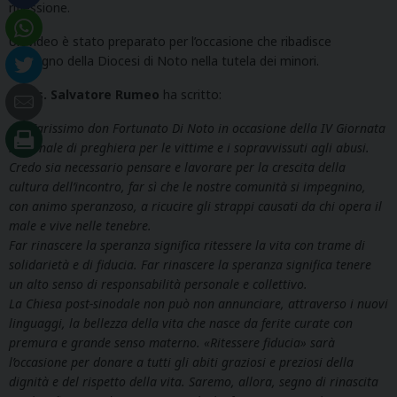
riflessione.
Un video è stato preparato per l’occasione che ribadisce
l’impegno della Diocesi di Noto nella tutela dei minori.
Mons. Salvatore Rumeo
ha scritto:
«Al Carissimo don Fortunato Di Noto in occasione della IV Giornata
nazionale di preghiera per le vittime e i sopravvissuti agli abusi.
Credo sia necessario pensare e lavorare per la crescita della
cultura dell’incontro, far sì che le nostre comunità si impegnino,
con animo speranzoso, a ricucire gli strappi causati da chi opera il
male e vive nelle tenebre.
Far rinascere la speranza significa ritessere la vita con trame di
solidarietà e di fiducia. Far rinascere la speranza significa tenere
un alto senso di responsabilità personale e collettivo.
La Chiesa post-sinodale non può non annunciare, attraverso i nuovi
linguaggi, la bellezza della vita che nasce da ferite curate con
premura e grande senso materno. «Ritessere fiducia» sarà
l’occasione per donare a tutti gli abiti graziosi e preziosi della
dignità e del rispetto della vita. Saremo, allora, segno di rinascita