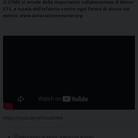
Il STMD si avvale della importante collaborazione di Meter
ETS, a tutela dell’infanzia contro ogni forma di abuso sui
minori.
www.associazionemeter.org
https://youtu.be/qF53sslOXhA
Messaggio di Mons. Salvatore Rumeo