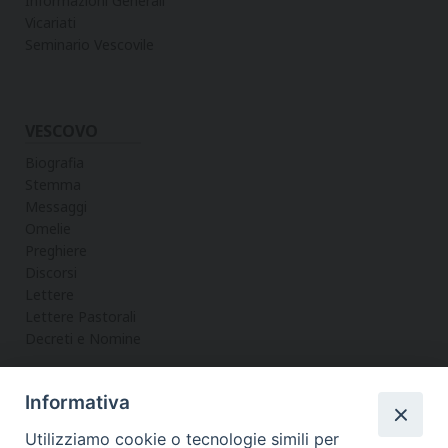
Informazioni Generali
Vicariati
Seminario Vescovile
VESCOVO
Biografia
Stemma
Messaggi
Omelie
Preghiere
Discorsi
Lettere
Lettere Pastorali
Decreti e Nomine
Informativa
LA CURIA
Utilizziamo cookie o tecnologie simili per