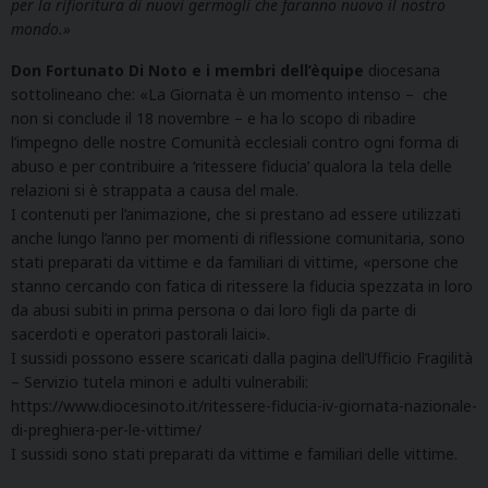
per la rifioritura di nuovi germogli che faranno nuovo il nostro
mondo.»
Don Fortunato Di Noto e i membri dell’èquipe
diocesana
sottolineano che: «La Giornata è un momento intenso – che
non si conclude il 18 novembre – e ha lo scopo di ribadire
l’impegno delle nostre Comunità ecclesiali contro ogni forma di
abuso e per contribuire a ‘ritessere fiducia’ qualora la tela delle
relazioni si è strappata a causa del male.
I contenuti per l’animazione, che si prestano ad essere utilizzati
anche lungo l’anno per momenti di riflessione comunitaria, sono
stati preparati da vittime e da familiari di vittime, «persone che
stanno cercando con fatica di ritessere la fiducia spezzata in loro
da abusi subiti in prima persona o dai loro figli da parte di
sacerdoti e operatori pastorali laici».
I sussidi possono essere scaricati dalla pagina dell’Ufficio Fragilità
– Servizio tutela minori e adulti vulnerabili:
https://www.diocesinoto.it/ritessere-fiducia-iv-giornata-nazionale-
di-preghiera-per-le-vittime/
I sussidi sono stati preparati da vittime e familiari delle vittime.