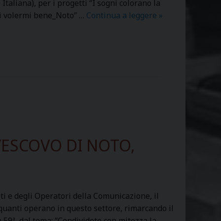
aliana), per i progetti “I sogni colorano la
r
di volermi bene_Noto” …
Continua a leggere
S
»
e
E
r
L
e
E
c
Z
u
I
p
O
e
N
r
E
a
S
t
E
VESCOVO DI NOTO,
e
R
d
V
a
I
i
Z
C
sti e degli Operatori della Comunicazione, il
I
a
quanti operano in questo settore, rimarcando il
O
r
 59ª, dal tema: “Condividete con mitezza la