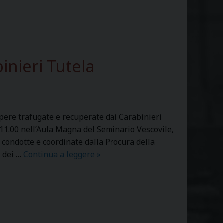
inieri Tutela
 opere trafugate e recuperate dai Carabinieri
 11.00 nell’Aula Magna del Seminario Vescovile,
i condotte e coordinate dalla Procura della
o dei …
Continua a leggere
C
»
e
r
i
m
o