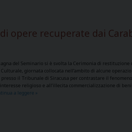
o
.
G
e
i opere recuperate dai Carab
n
e
r
a
r
agna del Seminario si è svolta la Cerimonia di restituzione 
e
Culturale, giornata collocata nell’ambito di alcune operazio
r
presso il Tribunale di Siracusa per contrastare il fenomeno 
e
 interesse religioso e all’illecita commercializzazione di beni
l
tinua a leggere
C
»
a
e
z
r
i
i
o
m
n
o