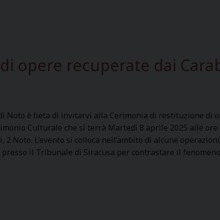
i
n
a
i
u
a
t
d
e
i
i opere recuperate dai Carab
n
c
t
o
i
n
c
s
di Noto è lieta di invitarvi alla Cerimonia di restituzione di
h
e
imonio Culturale che si terrà Martedì 8 aprile 2025 alle ore
e
g
i, 2 Noto. L’evento si colloca nell’ambito di alcune operazion
”
n
presso il Tribunale di Siracusa per contrastare il fenomen
.
a
V
d
G
i
i
o
o
p
r
e