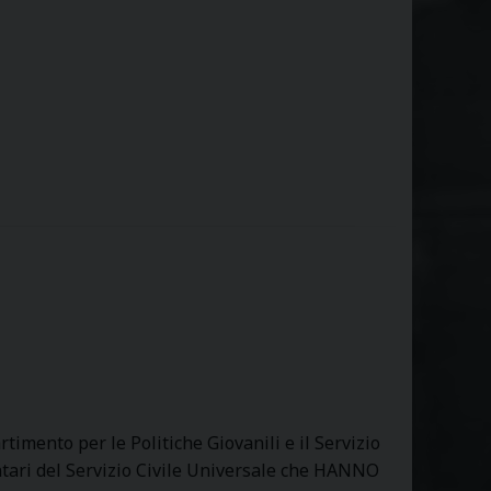
n
i
a
d
i
c
o
n
s
e
g
n
a
d
i
o
timento per le Politiche Giovanili e il Servizio
p
ontari del Servizio Civile Universale che HANNO
e