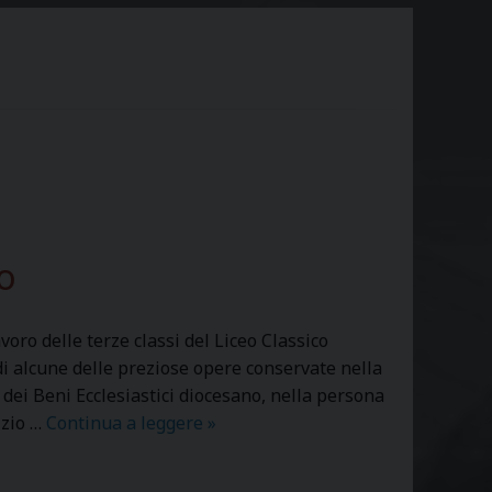
to
oro delle terze classi del Liceo Classico
 di alcune delle preziose opere conservate nella
io dei Beni Ecclesiastici diocesano, nella persona
izio …
Continua a leggere
F
»
S
L