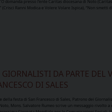
domanda presso l’ente Caritas diocesana di Noto (Caritas It
g
a
 (Crisci Ranni Modica e Volere Volare Ispica), “Non smetti 
h
b
i
i
e
n
r
i
a
e
r
i
T
u
t
 GIORNALISTI DA PARTE DEL 
e
l
ANCESCO DI SALES
a
P
a
e della festa di San Francesco di Sales, Patrono dei Giornali
t
Noto, Mons. Salvatore Rumeo scrive un messaggio rivolto a 
r
prossima Giornata Mondiale per le Comunicazioni Sociali, la