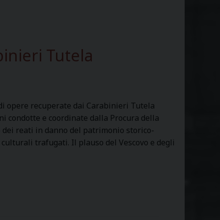
r
a
a
N
inieri Tutela
o
t
o
di opere recuperate dai Carabinieri Tutela
ni condotte e coordinate dalla Procura della
dei reati in danno del patrimonio storico-
 culturali trafugati. Il plauso del Vescovo e degli