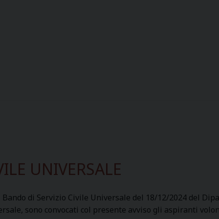
n
r
a
e
t
r
a
e
n
c
a
u
z
p
i
e
o
r
n
a
a
t
l
e
e
d
VILE UNIVERSALE
d
a
i
i
p
C
l Bando di Servizio Civile Universale del 18/12/2024 del Dipar
r
a
ersale, sono convocati col presente avviso gli aspiranti vol
e
r