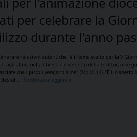
ali per l'animazione dio
ati per celebrare la Gior
ilizzo durante l'anno pas
Generare relazioni autentiche” è il tema scelto per la V Giorn
i agli abusi nella Chiesa e il versetto della Scrittura che guid
asciate che i piccoli vengano a me” (Mc 10,14). “È il rispetto 
cclesiali, …
Continua a leggere
“
»
R
i
s
p
e
t
t