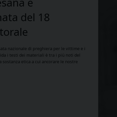
cesana e
i
o
nata del 18
v
a
torale
n
i
p
ata nazionale di preghiera per le vittime e i
e
a i testi dei materiali è tra i più noti del
r
la sostanza etica a cui ancorare le nostre
l
’
a
r
t
e
s
a
c