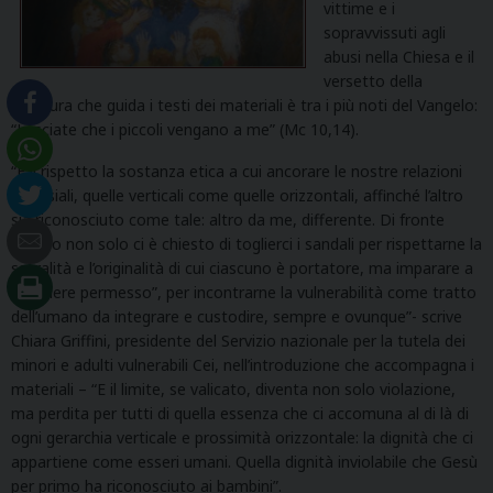
vittime e i
sopravvissuti agli
abusi nella Chiesa e il
versetto della
Scrittura che guida i testi dei materiali è tra i più noti del Vangelo:
“Lasciate che i piccoli vengano a me” (Mc 10,14).
“È il rispetto la sostanza etica a cui ancorare le nostre relazioni
ecclesiali, quelle verticali come quelle orizzontali, affinché l’altro
sia riconosciuto come tale: altro da me, differente. Di fronte
all’altro non solo ci è chiesto di toglierci i sandali per rispettarne la
sacralità e l’originalità di cui ciascuno è portatore, ma imparare a
“chiedere permesso”, per incontrarne la vulnerabilità come tratto
dell’umano da integrare e custodire, sempre e ovunque”- scrive
Chiara Griffini, presidente del Servizio nazionale per la tutela dei
minori e adulti vulnerabili Cei, nell’introduzione che accompagna i
materiali – “E il limite, se valicato, diventa non solo violazione,
ma perdita per tutti di quella essenza che ci accomuna al di là di
ogni gerarchia verticale e prossimità orizzontale: la dignità che ci
appartiene come esseri umani. Quella dignità inviolabile che Gesù
per primo ha riconosciuto ai bambini”.