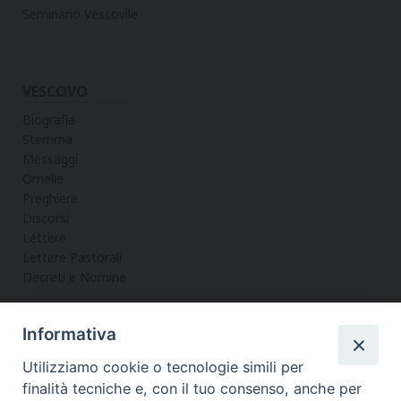
Seminario Vescovile
VESCOVO
Biografia
Stemma
Messaggi
Omelie
Preghiere
Discorsi
Lettere
Lettere Pastorali
Decreti e Nomine
Informativa
LA CURIA
Utilizziamo cookie o tecnologie simili per
Informazioni
finalità tecniche e, con il tuo consenso, anche per