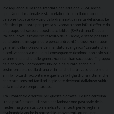
Proseguendo sulla linea tracciata per l’edizione 2024, anche
quest’anno il materiale è stato elaborato in collaborazione con
persone toccate da vicino dalla drammatica realtà dell’abuso. Le
riflessioni proposte per questa V Giornata sono infatti offerte da
un gruppo del settore apostolato biblico (SAB) di una Diocesi
italiana, dove, attraverso l’ascolto della Parola, è stato possibile
condividere e intraprendere percorsi di verità e giustizia su abusi
generati dalla violazione del mandato evangelico “Lasciate che i
piccoli vengano a me”, le cui conseguenze ricadono non solo sulle
vittime, ma anche sulle generazioni familiari successive. Il gruppo
ha elaborato il commento biblico e ha curato anche due
testimonianze: quella di una vittima, che ha trovato dopo molti
anni la forza di raccontare e quella della figlia di una vittima, che
ripercorre tensioni familiari inspiegate derivanti dall’abuso subito
dalla madre e sempre taciuto.
Tra il materiale offertovi per questa giornata vi è una cartolina:
“Essa potrà essere utilizzata per l’animazione pastorale della
medesima giornata, come indicato nei testi per le veglie, e
divulgandola anche in parrocchie, movimenti, gruppi per