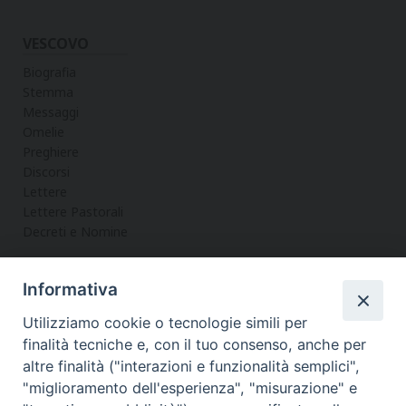
VESCOVO
Biografia
Stemma
Messaggi
Omelie
Preghiere
Discorsi
Lettere
Lettere Pastorali
Decreti e Nomine
Informativa
LA CURIA
Utilizziamo cookie o tecnologie simili per
Informazioni
finalità tecniche e, con il tuo consenso, anche per
Vicario Generale
altre finalità ("interazioni e funzionalità semplici",
Uffici
"miglioramento dell'esperienza", "misurazione" e
Servizi