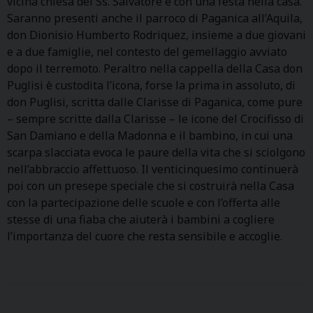
vicina chiesa del Ss. Salvatore e con una festa nella casa.
Saranno presenti anche il parroco di Paganica all’Aquila,
don Dionisio Humberto Rodriquez, insieme a due giovani
e a due famiglie, nel contesto del gemellaggio avviato
dopo il terremoto. Peraltro nella cappella della Casa don
Puglisi è custodita l’icona, forse la prima in assoluto, di
don Puglisi, scritta dalle Clarisse di Paganica, come pure
– sempre scritte dalla Clarisse – le icone del Crocifisso di
San Damiano e della Madonna e il bambino, in cui una
scarpa slacciata evoca le paure della vita che si sciolgono
nell’abbraccio affettuoso. Il venticinquesimo continuerà
poi con un presepe speciale che si costruirà nella Casa
con la partecipazione delle scuole e con l’offerta alle
stesse di una fiaba che aiuterà i bambini a cogliere
l’importanza del cuore che resta sensibile e accoglie.