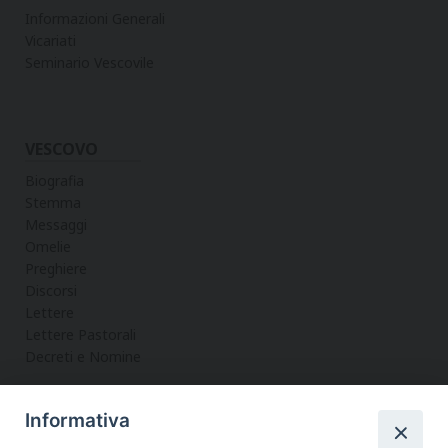
Informazioni Generali
Vicariati
Seminario Vescovile
VESCOVO
Biografia
Stemma
Messaggi
Omelie
Preghiere
Discorsi
Lettere
Lettere Pastorali
Decreti e Nomine
Informativa
LA CURIA