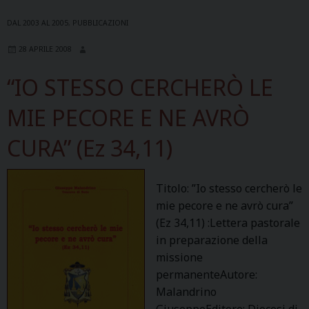
DAL 2003 AL 2005
,
PUBBLICAZIONI
28 APRILE 2008
“IO STESSO CERCHERÒ LE
MIE PECORE E NE AVRÒ
CURA” (Ez 34,11)
Titolo: ”Io stesso cercherò le
mie pecore e ne avrò cura”
(Ez 34,11) :Lettera pastorale
in preparazione della
missione
permanenteAutore:
Malandrino
GiuseppeEditore: Diocesi di