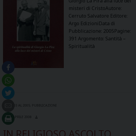
Giorgio La Pira alla luce dei
misteri di CristoAutore:
Cerruto Salvatore Editore:
Argo EdizioniData di
Pubblicazione: 2005Pagine:
391 Argomento: Santità –
Spiritualità
DAL 2003 AL 2005
,
PUBBLICAZIONI
28 APRILE 2008
IN RELIGIOSO ASCOLTO