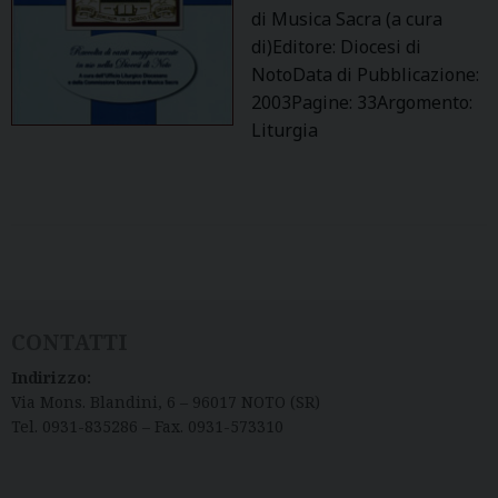
di Musica Sacra (a cura
di)Editore: Diocesi di
NotoData di Pubblicazione:
2003Pagine: 33Argomento:
Liturgia
P
o
s
CONTATTI
t
Indirizzo:
N
Via Mons. Blandini, 6 – 96017 NOTO (SR)
a
Tel. 0931-835286 – Fax. 0931-573310
v
i