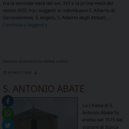
tra la seconda metà del sec. XVI e la prima metà del
secolo XVII; tra i soggetti si individuano S. Alberto di
Gerusalemme, S. Angelo, S. Alberto degli Abbati. …
Continua a leggere
M
»
A
D
O
N
N
ITINERARI
,
MONUMENTI DA VISITARE A ISPICA
A
28 MARZO 2008
D
E
S. ANTONIO ABATE
L
C
A
La Chiesa di S.
R
Antonio Abate fu
M
eretta nel 1515 dal
I
signore di Ispica