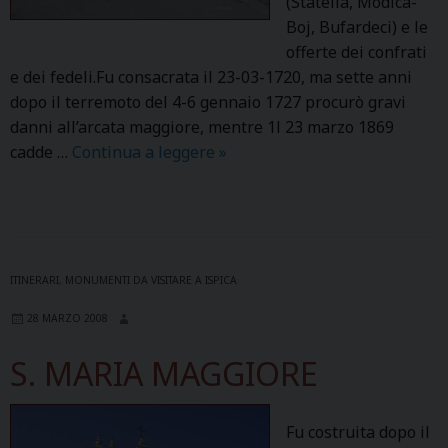
(Statella, Modica-
Boj, Bufardeci) e le
offerte dei confrati
e dei fedeli.Fu consacrata il 23-03-1720, ma sette anni
dopo il terremoto del 4-6 gennaio 1727 procurò gravi
danni all’arcata maggiore, mentre 1l 23 marzo 1869
cadde …
Continua a leggere
S
»
S
.
A
N
N
ITINERARI
,
MONUMENTI DA VISITARE A ISPICA
U
28 MARZO 2008
N
Z
S. MARIA MAGGIORE
I
A
T
Fu costruita dopo il