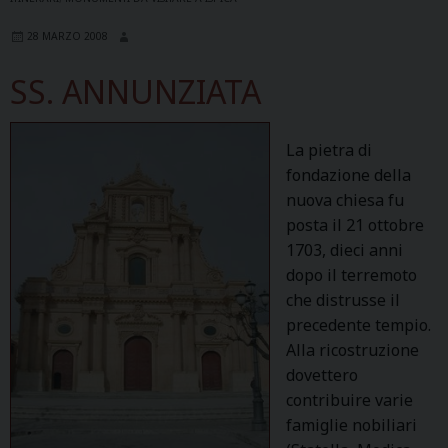
N
28 MARZO 2008
I
O
SS. ANNUNZIATA
A
B
A
La pietra di
T
fondazione della
E
nuova chiesa fu
posta il 21 ottobre
1703, dieci anni
dopo il terremoto
che distrusse il
precedente tempio.
Alla ricostruzione
dovettero
contribuire varie
famiglie nobiliari