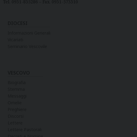
a
Tel. 0931-835286 – Fax. 0931-573310
O
v
–
i
C
DIOCESI
g
H
a
Informazioni Generali
I
t
Vicariati
E
Seminario Vescovile
i
S
o
A
n
M
VESCOVO
A
D
Biografia
R
Stemma
E
Messaggi
Omelie
Preghiere
Discorsi
Lettere
Lettere Pastorali
Decreti e Nomine