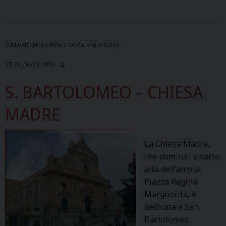
M
A
R
I
ITINERARI
,
MONUMENTI DA VISITARE A ISPICA
A
28 MARZO 2008
M
A
S. BARTOLOMEO – CHIESA
G
G
MADRE
I
O
La Chiesa Madre,
R
che domina la parte
E
alta dell’ampia
Piazza Regina
Margherita, è
dedicata a San
Bartolomeo.