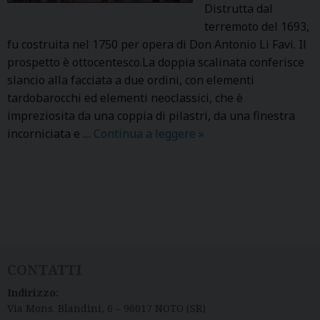
Distrutta dal
terremoto del 1693,
fu costruita nel 1750 per opera di Don Antonio Li Favi. Il
prospetto è ottocentesco.La doppia scalinata conferisce
slancio alla facciata a due ordini, con elementi
tardobarocchi ed elementi neoclassici, che è
impreziosita da una coppia di pilastri, da una finestra
incorniciata e …
Continua a leggere
S
»
.
B
A
R
T
P
O
o
L
s
CONTATTI
O
t
Indirizzo:
M
N
Via Mons. Blandini, 6 – 96017 NOTO (SR)
E