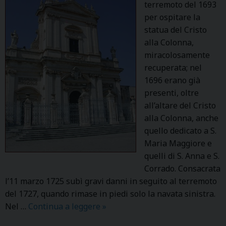
A
terremoto del 1693
per ospitare la
statua del Cristo
alla Colonna,
miracolosamente
recuperata; nel
1696 erano già
presenti, oltre
all’altare del Cristo
alla Colonna, anche
quello dedicato a S.
Maria Maggiore e
quelli di S. Anna e S.
Corrado. Consacrata
l’11 marzo 1725 subì gravi danni in seguito al terremoto
del 1727, quando rimase in piedi solo la navata sinistra.
Nel …
Continua a leggere
S
»
.