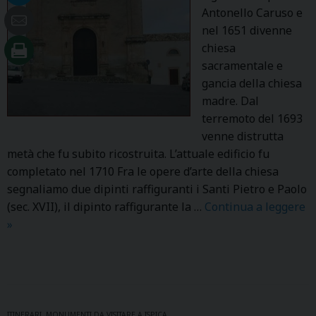
N
Antonello Caruso e
E
nel 1651 divenne
chiesa
sacramentale e
gancia della chiesa
madre. Dal
terremoto del 1693
venne distrutta
metà che fu subito ricostruita. L’attuale edificio fu
completato nel 1710 Fra le opere d’arte della chiesa
segnaliamo due dipinti raffiguranti i Santi Pietro e Paolo
(sec. XVII), il dipinto raffigurante la …
Continua a leggere
S
»
.
A
N
T
O
ITINERARI
,
MONUMENTI DA VISITARE A ISPICA