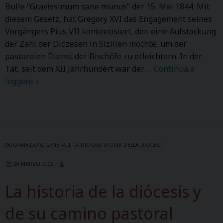
Bulle “Gravissimum sane munus” der 15. Mai 1844. Mit
c
diesem Gesetz, hat Gregory XVI das Engagement seines
è
Vorgängers Pius VII konkretisiert, den eine Aufstockung
s
der Zahl der Diözesen in Sizilien möchte, um der
e
pastoralen Dienst der Bischöfe zu erleichtern. In der
e
Tat, seit dem XII Jahrhundert war der …
Continua a
t
leggere
D
»
d
i
e
e
s
G
o
e
n
s
c
INFORMAZIONI GENERALI
,
LA DIOCESI
,
STORIA DELLA DIOCESI
c
h
20 MARZO 2008
h
e
i
m
La historia de la diócesis y
c
i
h
n
de su camino pastoral
t
p