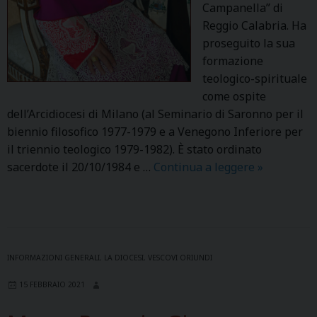
Campanella” di
Reggio Calabria. Ha
proseguito la sua
formazione
teologico-spirituale
come ospite
dell’Arcidiocesi di Milano (al Seminario di Saronno per il
biennio filosofico 1977-1979 e a Venegono Inferiore per
il triennio teologico 1979-1982). È stato ordinato
sacerdote il 20/10/1984 e …
Continua a leggere
M
»
o
n
s
.
A
INFORMAZIONI GENERALI
,
LA DIOCESI
,
VESCOVI ORIUNDI
n
15 FEBBRAIO 2021
t
o