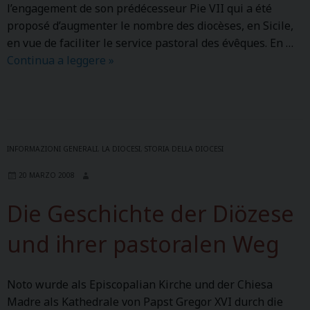
l’engagement de son prédécesseur Pie VII qui a été
a
proposé d’augmenter le nombre des diocèses, en Sicile,
t
en vue de faciliter le service pastoral des évêques. En …
a
Continua a leggere
L
»
’
h
i
s
t
INFORMAZIONI GENERALI
,
LA DIOCESI
,
STORIA DELLA DIOCESI
o
20 MARZO 2008
i
r
Die Geschichte der Diözese
e
d
und ihrer pastoralen Weg
u
d
Noto wurde als Episcopalian Kirche und der Chiesa
i
Madre als Kathedrale von Papst Gregor XVI durch die
o