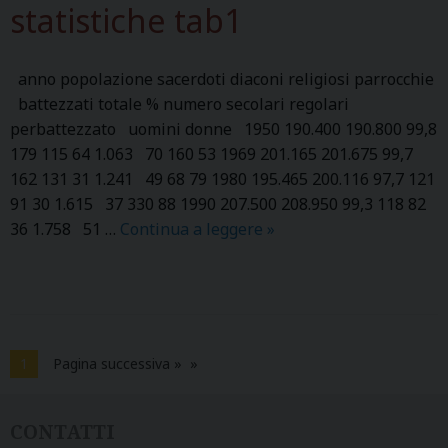
statistiche tab1
t
s
p
anno popolazione sacerdoti diaconi religiosi parrocchie
a
battezzati totale % numero secolari regolari
s
perbattezzato uomini donne 1950 190.400 190.800 99,8
t
179 115 64 1.063 70 160 53 1969 201.165 201.675 99,7
o
162 131 31 1.241 49 68 79 1980 195.465 200.116 97,7 121
r
91 30 1.615 37 330 88 1990 207.500 208.950 99,3 118 82
a
36 1.758 51 …
Continua a leggere
s
»
l
t
p
a
a
t
t
i
h
s
1
Pagina successiva »
t
i
CONTATTI
c