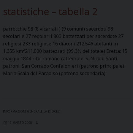
r
a
statistiche – tabella 2
y
m
o
i
f
n
parrocchie 98 (8 vicariati ) (9 comuni) sacerdoti 98
t
o
secolari e 27 regolari1.803 battezzati per sacerdote 27
h
p
religiosi 233 religiose 16 diaconi 212.546 abitanti in
e
a
1,355 km²211.000 battezzati (99,3% del totale) Eretta: 15
D
s
maggio 1844 rito: romano cattedrale: S. Nicolò Santi
i
t
patroni: San Corrado Confalonieri (patrono principale)
o
o
Maria Scala del Paradiso (patrona secondaria)
c
r
e
a
s
l
e
a
INFORMAZIONI GENERALI
,
LA DIOCESI
n
17 MARZO 2008
d
i