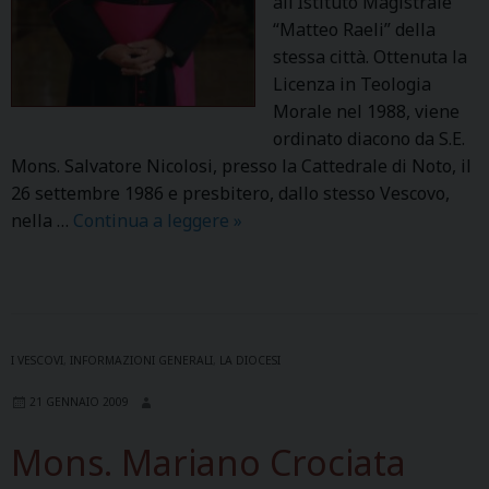
all’Istituto Magistrale
“Matteo Raeli” della
stessa città. Ottenuta la
Licenza in Teologia
Morale nel 1988, viene
ordinato diacono da S.E.
Mons. Salvatore Nicolosi, presso la Cattedrale di Noto, il
26 settembre 1986 e presbitero, dallo stesso Vescovo,
nella …
Continua a leggere
M
»
o
n
s
.
C
I VESCOVI
,
INFORMAZIONI GENERALI
,
LA DIOCESI
o
21 GENNAIO 2009
r
r
Mons. Mariano Crociata
a