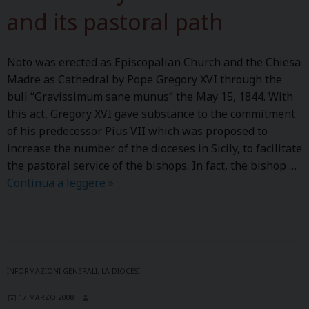
d
r
and its pastoral path
e
p
l
a
Noto was erected as Episcopalian Church and the Chiesa
a
s
Madre as Cathedral by Pope Gregory XVI through the
d
t
bull “Gravissimum sane munus” the May 15, 1844. With
i
o
this act, Gregory XVI gave substance to the commitment
ó
r
of his predecessor Pius VII which was proposed to
c
a
increase the number of the dioceses in Sicily, to facilitate
e
l
the pastoral service of the bishops. In fact, the bishop …
s
e
Continua a leggere
T
»
i
n
h
s
W
e
y
e
H
d
g
i
e
s
s
INFORMAZIONI GENERALI
,
LA DIOCESI
t
u
17 MARZO 2008
o
c