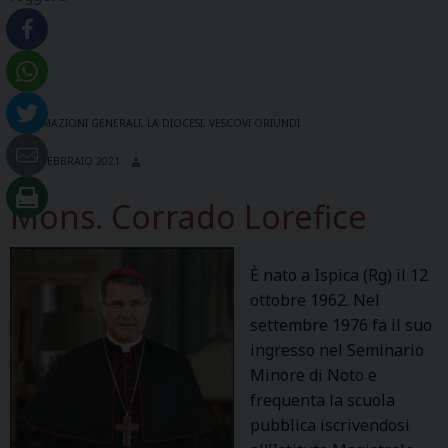
o
n
s
.
R
INFORMAZIONI GENERALI
,
LA DIOCESI
,
VESCOVI ORIUNDI
o
15 FEBBRAIO 2021
s
a
Mons. Corrado Lorefice
r
i
o
È nato a Ispica (Rg) il 12
G
ottobre 1962. Nel
i
settembre 1976 fa il suo
s
ingresso nel Seminario
a
Minore di Noto e
n
frequenta la scuola
a
pubblica iscrivendosi