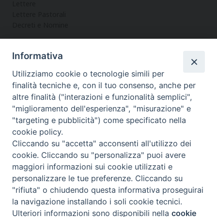
Lettere
Lettere Pastorali
Decreti e Nomine
Informativa
LA CURIA
Utilizziamo cookie o tecnologie simili per
Informazioni
finalità tecniche e, con il tuo consenso, anche per
Vicario Generale
altre finalità ("interazioni e funzionalità semplici",
Uffici
"miglioramento dell'esperienza", "misurazione" e
Servizi
"targeting e pubblicità") come specificato nella
cookie policy.
Cliccando su "accetta" acconsenti all'utilizzo dei
cookie. Cliccando su "personalizza" puoi avere
maggiori informazioni sui cookie utilizzati e
Diocesi di Noto
COPYRIGHT © 2017 - DIOCESI DI NOTO
personalizzare le tue preferenze. Cliccando su
WEBMASTER PAOLO MANENTI-
"rifiuta" o chiudendo questa informativa proseguirai
f
t
y
i
t
la navigazione installando i soli cookie tecnici.
Ulteriori informazioni sono disponibili nella
cookie
Preferenze Cookie