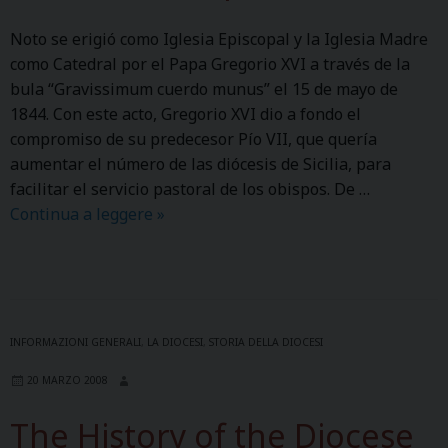
e
a
Noto se erigió como Iglesia Episcopal y la Iglesia Madre
d
s
como Catedral por el Papa Gregorio XVI a través de la
e
t
bula “Gravissimum cuerdo munus” el 15 de mayo de
r
o
1844. Con este acto, Gregorio XVI dio a fondo el
D
r
compromiso de su predecesor Pío VII, que quería
i
a
aumentar el número de las diócesis de Sicilia, para
ö
l
facilitar el servicio pastoral de los obispos. De …
z
Continua a leggere
L
»
e
a
s
h
e
i
u
s
n
t
d
INFORMAZIONI GENERALI
,
LA DIOCESI
,
STORIA DELLA DIOCESI
o
i
20 MARZO 2008
r
h
i
r
The History of the Diocese
a
e