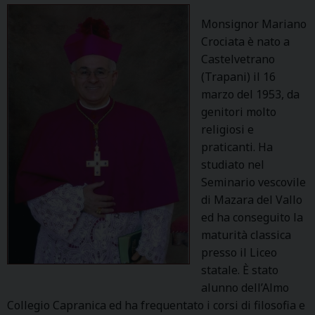
d
o
Monsignor Mariano
L
Crociata è nato a
o
Castelvetrano
r
(Trapani) il 16
e
marzo del 1953, da
f
genitori molto
i
religiosi e
c
praticanti. Ha
e
studiato nel
Seminario vescovile
di Mazara del Vallo
ed ha conseguito la
maturità classica
presso il Liceo
statale. È stato
alunno dell’Almo
Collegio Capranica ed ha frequentato i corsi di filosofia e