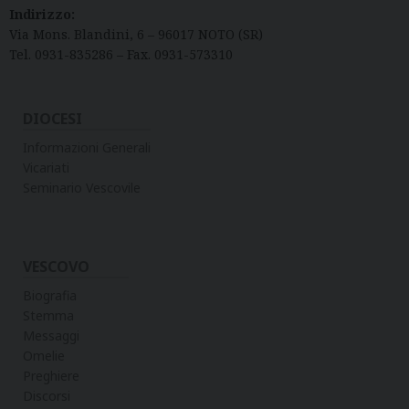
h
Indirizzo:
e
Via Mons. Blandini, 6 – 96017 NOTO (SR)
t
Tel. 0931-835286 – Fax. 0931-573310
a
b
DIOCESI
1
Informazioni Generali
Vicariati
Seminario Vescovile
VESCOVO
Biografia
Stemma
Messaggi
Omelie
Preghiere
Discorsi