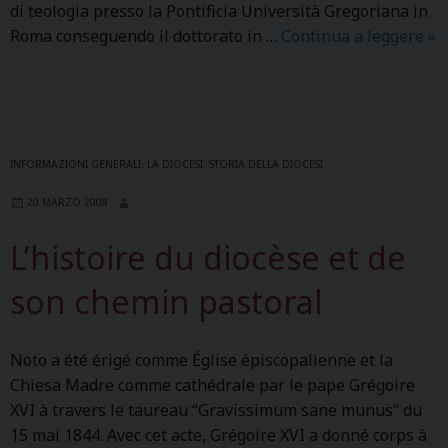
di teologia presso la Pontificia Università Gregoriana in
Roma conseguendo il dottorato in …
Continua a leggere
M
»
o
n
s
.
M
INFORMAZIONI GENERALI
,
LA DIOCESI
,
STORIA DELLA DIOCESI
a
20 MARZO 2008
r
i
L’histoire du diocèse et de
a
n
son chemin pastoral
o
C
Noto a été érigé comme Église épiscopalienne et la
r
Chiesa Madre comme cathédrale par le pape Grégoire
o
XVI à travers le taureau “Gravissimum sane munus” du
c
15 mai 1844. Avec cet acte, Grégoire XVI a donné corps à
i