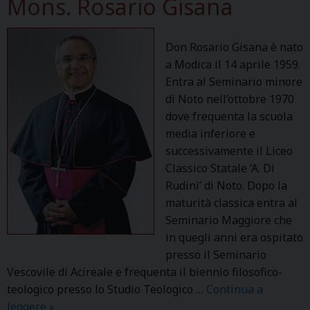
Mons. Rosario Gisana
n
i
o
Don Rosario Gisana è nato
S
a Modica il 14 aprile 1959.
t
Entra al Seminario minore
a
di Noto nell’ottobre 1970
g
dove frequenta la scuola
l
media inferiore e
i
successivamente il Liceo
a
Classico Statale ‘A. Di
n
Rudinì’ di Noto. Dopo la
ò
maturità classica entra al
Seminario Maggiore che
in quegli anni era ospitato
presso il Seminario
Vescovile di Acireale e frequenta il biennio filosofico-
teologico presso lo Studio Teologico …
Continua a
leggere
M
»