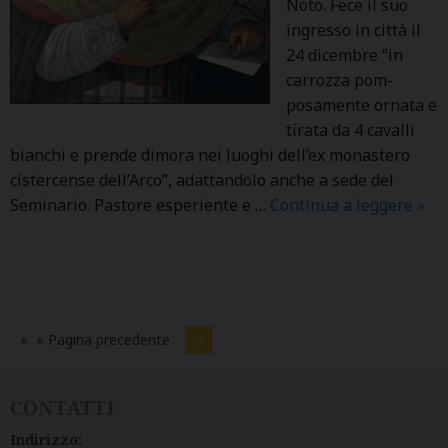
Noto. Fece il suo
ingresso in città il
24 dicembre “in
carrozza pom­
posamente ornata e
tirata da 4 cavalli
bianchi e prende dimora nei luoghi dell’ex monastero
cistercense dell’Arco”, adattandolo anche a sede del
Seminario. Pastore esperiente e …
Continua a leggere
M
»
o
n
s
.
G
« Pagina precedente
2
i
u
CONTATTI
s
e
Indirizzo: