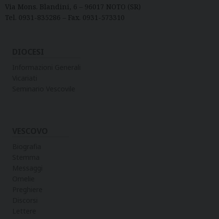
p
Via Mons. Blandini, 6 – 96017 NOTO (SR)
p
Tel. 0931-835286 – Fax. 0931-573310
e
M
DIOCESI
e
n
Informazioni Generali
d
Vicariati
i
Seminario Vescovile
t
t
o
VESCOVO
(
Biografia
1
Stemma
8
Messaggi
4
Omelie
4
Preghiere
-
Discorsi
1
Lettere