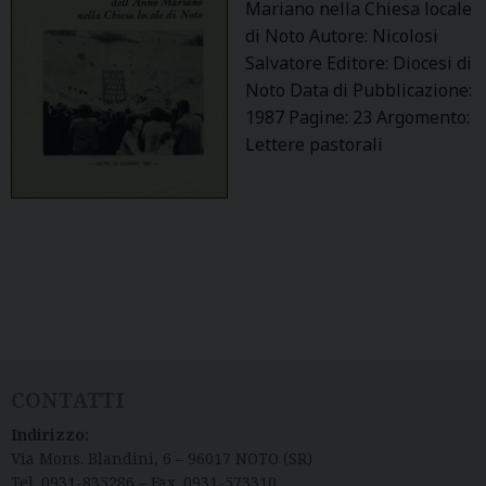
Mariano nella Chiesa locale
di Noto Autore: Nicolosi
Salvatore Editore: Diocesi di
Noto Data di Pubblicazione:
1987 Pagine: 23 Argomento:
Lettere pastorali
P
o
s
CONTATTI
t
Indirizzo:
N
Via Mons. Blandini, 6 – 96017 NOTO (SR)
a
Tel. 0931-835286 – Fax. 0931-573310