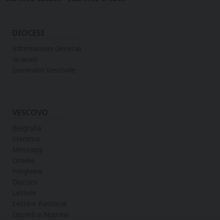
v
i
DIOCESI
g
a
Informazioni Generali
t
Vicariati
Seminario Vescovile
i
o
n
VESCOVO
Biografia
Stemma
Messaggi
Omelie
Preghiere
Discorsi
Lettere
Lettere Pastorali
Decreti e Nomine