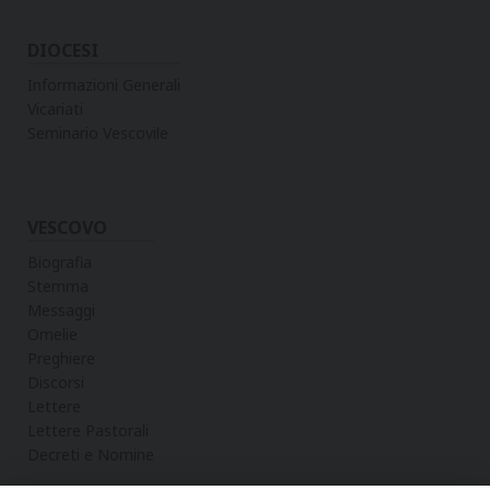
DIOCESI
Informazioni Generali
Vicariati
Seminario Vescovile
VESCOVO
Biografia
Stemma
Messaggi
Omelie
Preghiere
Discorsi
Lettere
Lettere Pastorali
Decreti e Nomine