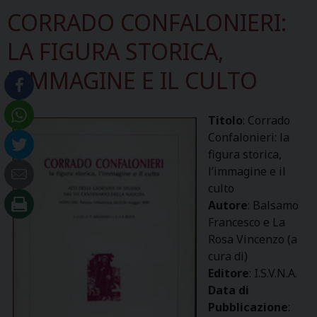
CORRADO CONFALONIERI:
LA FIGURA STORICA,
L’IMMAGINE E IL CULTO
Titolo
: Corrado
Confalonieri: la
figura storica,
l’immagine e il
culto
Autore
: Balsamo
Francesco e La
Rosa Vincenzo (a
cura di)
Editore
: I.S.V.N.A.
Data di
Pubblicazione
: