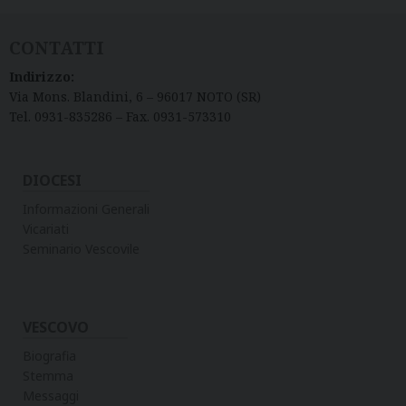
n
i
CONTATTI
v
e
Indirizzo:
r
Via Mons. Blandini, 6 – 96017 NOTO (SR)
Tel. 0931-835286 – Fax. 0931-573310
s
a
r
DIOCESI
i
Informazioni Generali
o
Vicariati
g
Seminario Vescovile
e
m
e
l
VESCOVO
l
Biografia
a
Stemma
g
Messaggi