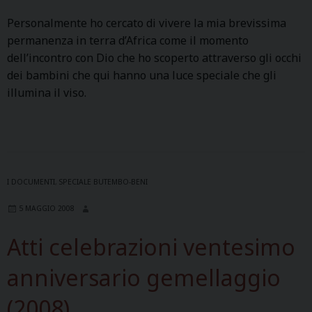
a
e
e
c
Personalmente ho cercato di vivere la mia brevissima
d
r
n
e
permanenza in terra d’Africa come il momento
e
l
i
s
dell’incontro con Dio che ho scoperto attraverso gli occhi
l
â
i
dei bambini che qui hanno una luce speciale che gli
V
0
d
illumina il viso.
e
1
i
s
9
N
c
a
o
o
g
t
v
r
o
o
i
I DOCUMENTI
,
SPECIALE BUTEMBO-BENI
e
M
c
d
5 MAGGIO 2008
o
o
i
n
l
Atti celebrazioni ventesimo
B
s
t
u
.
u
anniversario gemellaggio
t
S
r
e
(2008)
I
a
m