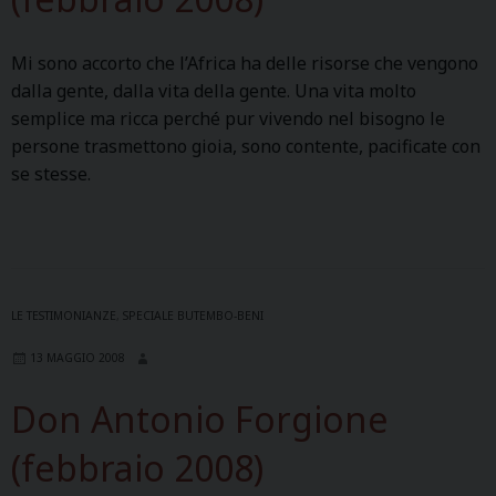
0
i
D
o
0
o
i
p
Mi sono accorto che l’Africa ha delle risorse che vengono
8
n
o
e
dalla gente, dalla vita della gente. Una vita molto
K
e
c
r
semplice ma ricca perché pur vivendo nel bisogno le
i
p
e
a
persone trasmettono gioia, sono contente, pacificate con
n
r
s
z
se stesse.
s
o
e
i
h
f
d
o
a
e
e
n
s
s
B
e
a
s
u
t
–
i
t
LE TESTIMONIANZE
,
SPECIALE BUTEMBO-BENI
r
L
o
e
a
13 MAGGIO 2008
e
n
m
l
t
a
b
Don Antonio Forgione
a
t
l
o
D
e
e
-
(febbraio 2008)
i
r
p
B
o