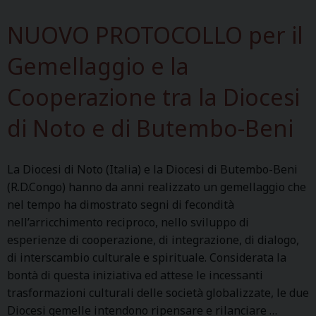
I
o
O
r
NUOVO PROTOCOLLO per il
N
d
E
i
Gemellaggio e la
t
n
Cooperazione tra la Diocesi
r
a
a
t
di Noto e di Butembo-Beni
l
i
a
o
d
n
La Diocesi di Noto (Italia) e la Diocesi di Butembo-Beni
i
d
(R.D.Congo) hanno da anni realizzato un gemellaggio che
o
i
nel tempo ha dimostrato segni di fecondità
c
a
nell’arricchimento reciproco, nello sviluppo di
e
c
esperienze di cooperazione, di integrazione, di dialogo,
s
o
di interscambio culturale e spirituale. Considerata la
i
n
bontà di questa iniziativa ed attese le incessanti
d
a
trasformazioni culturali delle società globalizzate, le due
i
l
Diocesi gemelle intendono ripensare e rilanciare …