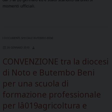
momenti ufficiali.
a
g
l
i
a
n
I DOCUMENTI
,
SPECIALE BUTEMBO-BENI
ò
26 GENNAIO 2010
,
E
CONVENZIONE tra la diocesi
v
e
di Noto e Butembo Beni
q
per una scuola di
u
e
formazione professionale
d
u
per lâ019agricoltura e
D