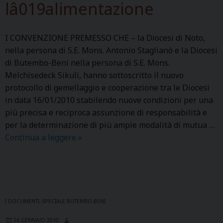
i
lâ019alimentazione
o
c
I CONVENZIONE PREMESSO CHE – la Diocesi di Noto,
e
nella persona di S.E. Mons. Antonio Staglianò e la Diocesi
s
di Butembo-Beni nella persona di S.E. Mons.
e
Melchisedeck Sikuli, hanno sottoscritto il nuovo
d
protocollo di gemellaggio e cooperazione tra le Diocesi
e
in data 16/01/2010 stabilendo nuove condizioni per una
N
più precisa e reciproca assunzione di responsabilità e
o
per la determinazione di più ampie modalità di mutua …
t
Continua a leggere
C
»
o
O
P
N
o
V
u
E
r
N
l
I DOCUMENTI
,
SPECIALE BUTEMBO-BENI
Z
’
26 GENNAIO 2010