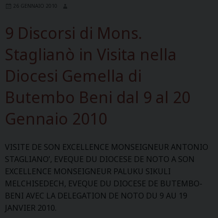
26 GENNAIO 2010
T
e
9 Discorsi di Mons.
n
u
Staglianò in Visita nella
e
Diocesi Gemella di
p
a
Butembo Beni dal 9 al 20
r
s
Gennaio 2010
o
n
e
VISITE DE SON EXCELLENCE MONSEIGNEUR ANTONIO
x
STAGLIANO’, EVEQUE DU DIOCESE DE NOTO A SON
c
EXCELLENCE MONSEIGNEUR PALUKU SIKULI
e
MELCHISEDECH, EVEQUE DU DIOCESE DE BUTEMBO-
l
BENI AVEC LA DELEGATION DE NOTO DU 9 AU 19
l
JANVIER 2010.
e