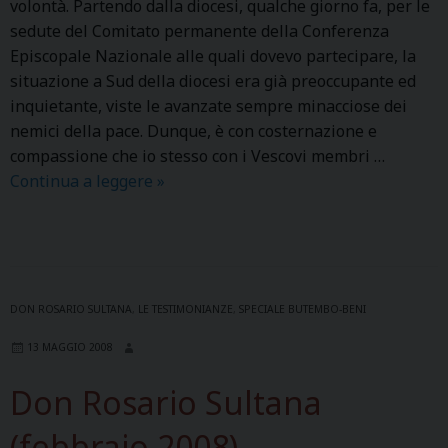
volontà. Partendo dalla diocesi, qualche giorno fa, per le
r
.
i
sedute del Comitato permanente della Conferenza
u
0
l
Episcopale Nazionale alle quali dovevo partecipare, la
n
1
G
situazione a Sud della diocesi era già preoccupante ed
a
.
e
inquietante, viste le avanzate sempre minacciose dei
s
2
m
nemici della pace. Dunque, è con costernazione e
c
0
e
compassione che io stesso con i Vescovi membri …
u
1
l
Continua a leggere
1
»
o
0
l
2
l
a
a
N
a
B
g
o
d
u
g
v
i
t
i
e
f
e
DON ROSARIO SULTANA
,
LE TESTIMONIANZE
,
SPECIALE BUTEMBO-BENI
o
m
o
m
e
13 MAGGIO 2008
b
r
b
l
r
m
o
Don Rosario Sultana
a
e
a
a
C
2
z
u
(febbraio 2008)
o