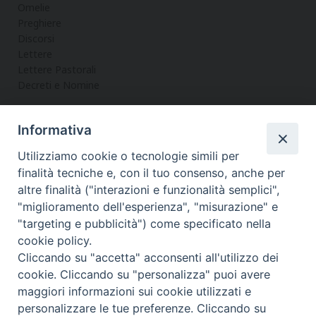
g
Omelie
Preghiere
i
Discorsi
o
Lettere
(
Lettere Pastorali
2
Decreti e Nomine
0
0
8
Informativa
LA CURIA
)
Utilizziamo cookie o tecnologie simili per
Informazioni
finalità tecniche e, con il tuo consenso, anche per
Vicario Generale
altre finalità ("interazioni e funzionalità semplici",
Uffici
"miglioramento dell'esperienza", "misurazione" e
Servizi
"targeting e pubblicità") come specificato nella
cookie policy.
Cliccando su "accetta" acconsenti all'utilizzo dei
cookie. Cliccando su "personalizza" puoi avere
maggiori informazioni sui cookie utilizzati e
Diocesi di Noto
COPYRIGHT © 2017 - DIOCESI DI NOTO
personalizzare le tue preferenze. Cliccando su
WEBMASTER PAOLO MANENTI-