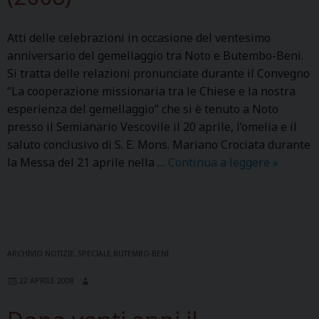
K
e
b
U
l
o
Atti delle celebrazioni in occasione del ventesimo
L
â
-
anniversario del gemellaggio tra Noto e Butembo-Beni.
I
0
B
Si tratta delle relazioni pronunciate durante il Convegno
P
1
e
“La cooperazione missionaria tra le Chiese e la nostra
A
9
n
esperienza del gemellaggio” che si è tenuto a Noto
L
a
i
presso il Semianario Vescovile il 20 aprile, l’omelia e il
U
l
saluto conclusivo di S. E. Mons. Mariano Crociata durante
K
i
la Messa del 21 aprile nella …
Continua a leggere
A
»
U
m
t
M
e
t
e
n
i
l
t
c
c
a
e
ARCHIVIO NOTIZIE
,
SPECIALE BUTEMBO-BENI
h
z
l
i
i
22 APRILE 2008
e
s
o
b
é
n