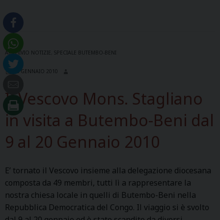
n
c
e
M
ARCHIVIO NOTIZIE
,
SPECIALE BUTEMBO-BENI
o
n
26 GENNAIO 2010
s
Il Vescovo Mons. Stagliano
e
i
in visita a Butembo-Beni dal
g
n
9 al 20 Gennaio 2010
e
u
E’ tornato il Vescovo insieme alla delegazione diocesana
r
composta da 49 membri, tutti lì a rappresentare la
A
nostra chiesa locale in quelli di Butembo-Beni nella
.
Repubblica Democratica del Congo. Il viaggio si è svolto
S
dal 9 al 20 gennaio ed è stato scandito da diversi
t