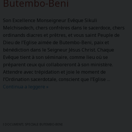
Butembo-Beni
Son Excellence Monseigneur Evêque Sikuli
Melchisedech, chers confrères dans le sacerdoce, chers
ordinands diacres et prêtres, et vous saint Peuple de
Dieu de l’Eglise aimée de Butembo-Beni, paix et
bénédiction dans le Seigneur Jésus Christ. Chaque
Evêque tient à son séminaire, comme lieu où se
préparent ceux qui collaboreront à son ministère.
Attendre avec trépidation et joie le moment de
l’Ordination sacerdotale, conscient que l’Eglise …
Continua a leggere
H
»
o
m
e
l
i
I DOCUMENTI
,
SPECIALE BUTEMBO-BENI
e