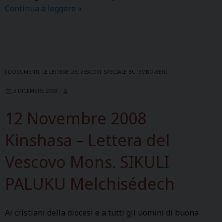
N
e
Continua a leggere
N
»
o
e
U
t
t
O
o
s
V
e
a
O
B
c
P
I DOCUMENTI
,
LE LETTERE DEI VESCOVI
,
SPECIALE BUTEMBO-BENI
u
e
R
t
r
3 DICEMBRE 2008
O
e
d
T
12 Novembre 2008
m
o
O
b
t
C
Kinshasa – Lettera del
o
a
O
B
l
Vescovo Mons. SIKULI
L
e
e
L
n
d
PALUKU Melchisédech
O
i
u
p
p
1
e
Ai cristiani della diocesi e a tutti gli uomini di buona
e
3
r