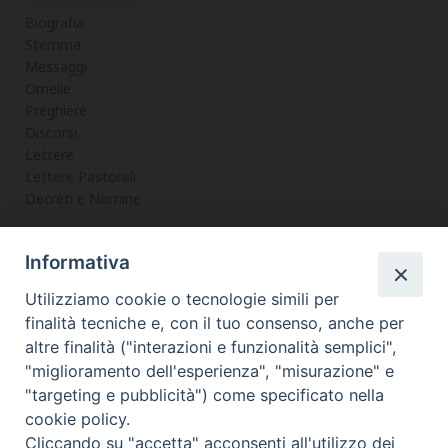
Biografia
Stemma
Messaggi
Omelie
Preghiere
Discorsi
Lettere
Lettere Pastorali
Decreti e Nomine
Informativa
LA CURIA
Utilizziamo cookie o tecnologie simili per
Informazioni
finalità tecniche e, con il tuo consenso, anche per
Vicario Generale
altre finalità ("interazioni e funzionalità semplici",
Uffici
"miglioramento dell'esperienza", "misurazione" e
Servizi
"targeting e pubblicità") come specificato nella
cookie policy.
Cliccando su "accetta" acconsenti all'utilizzo dei