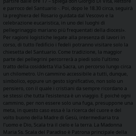
partire dalle ore 17 – spiega don Giorgio Di Vita, Rettore
e parroco del Santuario -. Poi, dopo le 18.30 circa, seguirà
la preghiera del Rosario guidata dal Vescovo e la
celebrazione eucaristica, in uno dei luoghi di
pellegrinaggio mariano più frequentati della diocesi».
Per ragioni logistiche legate alla presenza di lavori in
corso, di tutto l’edificio i fedeli potranno visitare solo la
chiesetta del Santuario. Come tradizione, la maggior
parte dei pellegrini percorrerà a piedi solo l’ultimo
tratto della cosiddetta Via Sacra, un percorso lungo circa
un chilometro. Un cammino accessibile a tutti, dunque,
simbolico, eppure un gesto significativo, non solo un
pensiero, con il quale i cristiani da sempre ricordano a
se stessi che tutta l’esistenza è un viaggio. E poiché ogni
cammino, per non essere solo una fuga, presuppone una
meta, in questo caso essa è la ricerca del cuore e del
volto buono della Madre di Gesù, intermediaria tra
l’uomo e Dio, Scala tra il cielo e la terra. La Madonna
Maria Ss. Scala del Paradiso è Patrona principale della