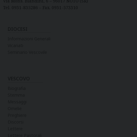
Via Mons. Blandini, 6 – 96017 NOTO (SR)
Tel. 0931-835286 – Fax. 0931-573310
DIOCESI
Informazioni Generali
Vicariati
Seminario Vescovile
VESCOVO
Biografia
Stemma
Messaggi
Omelie
Preghiere
Discorsi
Lettere
Lettere Pastorali