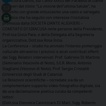
La Lectura Dantis, sul Canto XXXIII del Paradiso di Dante
Alighieri dal titolo: “La visione dell’ultima Salute”, ha
coinvolto con grande entusiasmo una vasto e variegato
pubblico che ha seguito con interesse l’iniziativa
promossa dalla SOCIETÀ DANTE ALIGHIERI –
COMITATO DI SIRACUSA nelle persone della Presidente,
Prof.ssa Gioia Pace, e della Delegata alla Segreteria
organizzativa, Dott.ssa Rosa Iozia.
La Conferenza – studio ha animato l’intenso pomeriggio
culturale attraverso i preziosi e acuti contributi offerti
dai Sigg. Relatori intervenuti: Prof. Gabriele Di Martino
(Seminario Vescovile di Noto), S.E.R. Mons. Antonio
Staglianò (Vescovo di Noto), Prof. Sergio Cristaldi
(Università degli Studi di Catania).
Le Relazioni scientifiche – corredate sia da un
complementare supporto video-fotografico digitale, sia
da una declamazione poetica curata da competenti
lettori
(Dott.ssa Eleonora Cannizzaro Di Mari, Sigg. Roberto