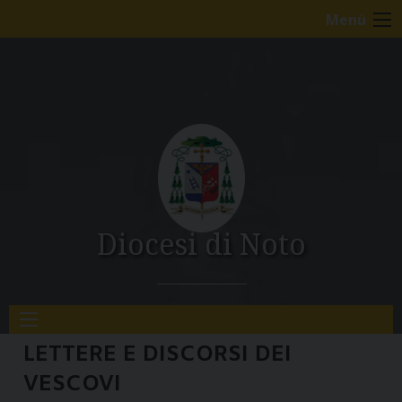
S
Image 01
Image 02
Menù
k
i
p
t
o
c
o
n
t
e
Diocesi di Noto
n
t
LETTERE E DISCORSI DEI
VESCOVI