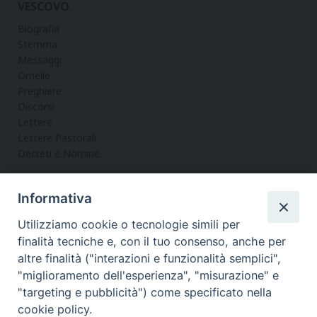
VESCOVO
Biografia
Stemma
Messaggi
Omelie
Preghiere
Discorsi
Lettere
Lettere Pastorali
Decreti e Nomine
Informativa
LA CURIA
Utilizziamo cookie o tecnologie simili per
Informazioni
finalità tecniche e, con il tuo consenso, anche per
Vicario Generale
altre finalità ("interazioni e funzionalità semplici",
Uffici
"miglioramento dell'esperienza", "misurazione" e
Servizi
"targeting e pubblicità") come specificato nella
cookie policy.