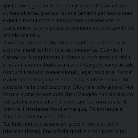
quello che riguarda il “terreno di scontro” tra civiltà e
culture diverse, quella cristiana (almeno per tradizione)
e quella musulmana e sulla preoccupazione che la
tradizione cristiana possa soccombere sotto le spinte del
mondo islamico.
Il vescovo chiarisce che “non si tratta di un terreno di
scontro, ma di confronto e testimonianza. Quando il
Corano avrà soppiantato il Vangelo, sarà stato perché i
cristiani avranno buttato a mare il Vangelo, come accade
con tutti i cattolici convenzionali, legati solo alla “forma”
e ai riti della religione, senza andare all’essenziale che
consiste nella predicazione di Dio che è ‘solo amore’. Noi
vescovi siamo preoccupati che il Vangelo non sia vissuto
nel cattolicesimo odierno, diventato ‘convenzionale’. E
mentre il cristianesimo si annacqua, l’Islam tende al
fondamentalismo e si rafforza”.
“La fede non può essere un ‘gioco di perle di vetro’
(Herman Hesse), fino a farla sparire e non poterla più