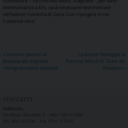
riconoscere – ha concluso Mons. Staglianò -, per dare
testimonianza a Dio, sarà necessario testimoniare
nell’amore l’umanità di Gesù. Così risorgerà in noi
l’umanità vera”.
«
Vescovo: davanti al
La diocesi festeggia la
dramma dei migranti,
Patrona, Maria SS. Scala del
risorga la nostra umanità
Paradiso
»
CONTATTI
Indirizzo:
Via Mons. Blandini, 6 – 96017 NOTO (SR)
Tel. 0931-835286 – Fax. 0931-573310