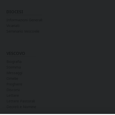
DIOCESI
Informazioni Generali
Vicariati
Seminario Vescovile
VESCOVO
Biografia
Stemma
Messaggi
Omelie
Preghiere
Discorsi
Lettere
Lettere Pastorali
Decreti e Nomine