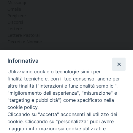
Messaggi
Omelie
Preghiere
Discorsi
Lettere
Lettere Pastorali
Decreti e Nomine
Informativa
LA CURIA
Utilizziamo cookie o tecnologie simili per
Informazioni
finalità tecniche e, con il tuo consenso, anche per
Vicario Generale
altre finalità ("interazioni e funzionalità semplici",
Uffici
"miglioramento dell'esperienza", "misurazione" e
Servizi
"targeting e pubblicità") come specificato nella
cookie policy.
Cliccando su "accetta" acconsenti all'utilizzo dei
cookie. Cliccando su "personalizza" puoi avere
maggiori informazioni sui cookie utilizzati e
Diocesi di Noto
COPYRIGHT © 2017 - DIOCESI DI NOTO