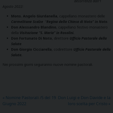
decorrenza dall’1
Agosto 2022:
Mons. Angelo Giurdanella
, cappellano monastero delle
Carmelitane Scalze
“
Regina della Chiesa di Noto” in Noto
.
Don Alessandro Blandino
, cappellano festivo monastero
della
Visitazione “S. Maria” in Rosolini.
Don Fortunato Di Noto
, direttore
Ufficio Pastorale della
Salute
.
Don Giorgio Cicciarella
, codirettore
Ufficio Pastorale della
Salute.
Nei prossimi giorni seguiranno nuove nomine pastorali.
«
Nomine Pastorali /5 del 19
Don Luigi e Don Davide e la
Giugno 2022
loro scelta per Cristo
»