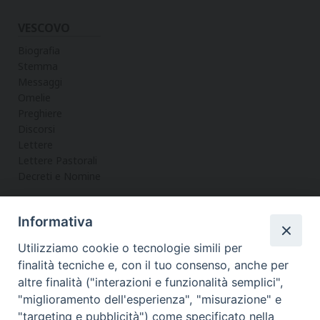
VESCOVO
Biografia
Stemma
Messaggi
Omelie
Preghiere
Discorsi
Lettere
Lettere Pastorali
Decreti e Nomine
Informativa
LA CURIA
Utilizziamo cookie o tecnologie simili per
Informazioni
finalità tecniche e, con il tuo consenso, anche per
Vicario Generale
altre finalità ("interazioni e funzionalità semplici",
Uffici
"miglioramento dell'esperienza", "misurazione" e
Servizi
"targeting e pubblicità") come specificato nella