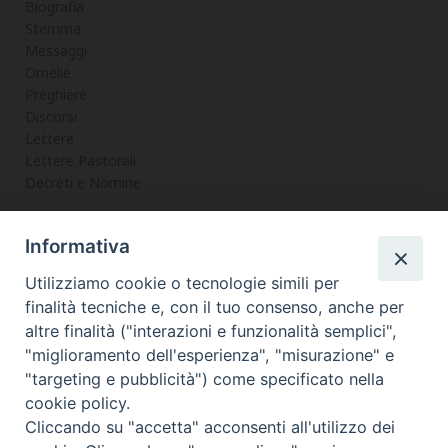
Biografia
Stemma
Messaggi
Omelie
Preghiere
Discorsi
Lettere
Lettere Pastorali
Decreti e Nomine
Informativa
LA CURIA
Utilizziamo cookie o tecnologie simili per
Informazioni
finalità tecniche e, con il tuo consenso, anche per
Vicario Generale
altre finalità ("interazioni e funzionalità semplici",
Uffici
"miglioramento dell'esperienza", "misurazione" e
Servizi
"targeting e pubblicità") come specificato nella
cookie policy.
Cliccando su "accetta" acconsenti all'utilizzo dei