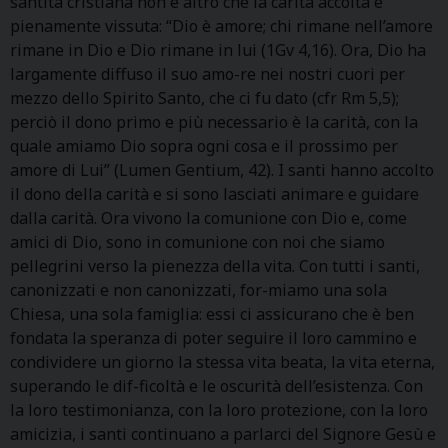
santità cristiana non è altro che la carità accolta e
pienamente vissuta: “Dio è amore; chi rimane nell’amore
rimane in Dio e Dio rimane in lui (1Gv 4,16). Ora, Dio ha
largamente diffuso il suo amo-re nei nostri cuori per
mezzo dello Spirito Santo, che ci fu dato (cfr Rm 5,5);
perciò il dono primo e più necessario è la carità, con la
quale amiamo Dio sopra ogni cosa e il prossimo per
amore di Lui” (Lumen Gentium, 42). I santi hanno accolto
il dono della carità e si sono lasciati animare e guidare
dalla carità. Ora vivono la comunione con Dio e, come
amici di Dio, sono in comunione con noi che siamo
pellegrini verso la pienezza della vita. Con tutti i santi,
canonizzati e non canonizzati, for-miamo una sola
Chiesa, una sola famiglia: essi ci assicurano che è ben
fondata la speranza di poter seguire il loro cammino e
condividere un giorno la stessa vita beata, la vita eterna,
superando le dif-ficoltà e le oscurità dell’esistenza. Con
la loro testimonianza, con la loro protezione, con la loro
amicizia, i santi continuano a parlarci del Signore Gesù e