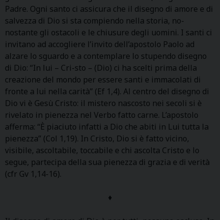
Padre. Ogni santo ci assicura che il disegno di amore e di
salvezza di Dio si sta compiendo nella storia, no-
nostante gli ostacoli e le chiusure degli uomini. I santi ci
invitano ad accogliere l’invito dell’apostolo Paolo ad
alzare lo sguardo e a contemplare lo stupendo disegno
di Dio: “In lui – Cri-sto – (Dio) ci ha scelti prima della
creazione del mondo per essere santi e immacolati di
fronte a lui nella carità” (Ef 1,4). Al centro del disegno di
Dio vi è Gesù Cristo: il mistero nascosto nei secoli si è
rivelato in pienezza nel Verbo fatto carne. L’apostolo
afferma: “È piaciuto infatti a Dio che abiti in Lui tutta la
pienezza” (Col 1,19). In Cristo, Dio si è fatto vicino,
visibile, ascoltabile, toccabile e chi ascolta Cristo e lo
segue, partecipa della sua pienezza di grazia e di verità
(cfr Gv 1,14-16).
♦