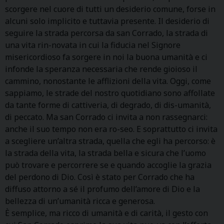
scorgere nel cuore di tutti un desiderio comune, forse in
alcuni solo implicito e tuttavia presente. Il desiderio di
seguire la strada percorsa da san Corrado, la strada di
una vita rin-novata in cui la fiducia nel Signore
misericordioso fa sorgere in noi la buona umanità e ci
infonde la speranza necessaria che rende gioioso il
cammino, nonostante le afflizioni della vita. Oggi, come
sappiamo, le strade del nostro quotidiano sono affollate
da tante forme di cattiveria, di degrado, di dis-umanità,
di peccato. Ma san Corrado ci invita a non rassegnarci:
anche il suo tempo non era ro-seo. E soprattutto ci invita
a scegliere un’altra strada, quella che egli ha percorso: è
la strada della vita, la strada bella e sicura che l’uomo
può trovare e percorrere se e quando accoglie la grazia
del perdono di Dio. Così è stato per Corrado che ha
diffuso attorno a sé il profumo dell’amore di Dio e la
bellezza di un’umanità ricca e generosa.
È semplice, ma ricco di umanità e di carità, il gesto con