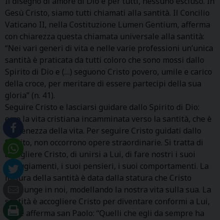
Il disegno di amore di Dio è per tutti, nessuno escluso. In
Gesù Cristo, siamo tutti chiamati alla santità. Il Concilio
Vaticano II, nella Costituzione Lumen Gentium, afferma
con chiarezza questa chiamata universale alla santità:
“Nei vari generi di vita e nelle varie professioni un’unica
santità è praticata da tutti coloro che sono mossi dallo
Spirito di Dio e (…) seguono Cristo povero, umile e carico
della croce, per meritare di essere partecipi della sua
gloria” (n. 41).
Seguire Cristo e lasciarsi guidare dallo Spirito di Dio:
ecco la vita cristiana incamminata verso la santità, che è
la pienezza della vita. Per seguire Cristo guidati dallo
Spirito, non occorrono opere straordinarie. Si tratta di
accogliere Cristo, di unirsi a Lui, di fare nostri i suoi
atteggiamenti, i suoi pensieri, i suoi comportamenti. La
misura della santità è data dalla statura che Cristo
raggiunge in noi, modellando la nostra vita sulla sua. La
santità è accogliere Cristo per diventare conformi a Lui,
come afferma san Paolo: “Quelli che egli da sempre ha