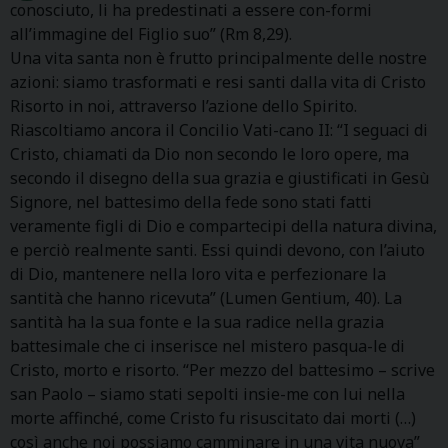
conosciuto, li ha predestinati a essere con-formi
all’immagine del Figlio suo” (Rm 8,29).
Una vita santa non è frutto principalmente delle nostre
azioni: siamo trasformati e resi santi dalla vita di Cristo
Risorto in noi, attraverso l’azione dello Spirito.
Riascoltiamo ancora il Concilio Vati-cano II: “I seguaci di
Cristo, chiamati da Dio non secondo le loro opere, ma
secondo il disegno della sua grazia e giustificati in Gesù
Signore, nel battesimo della fede sono stati fatti
veramente figli di Dio e compartecipi della natura divina,
e perciò realmente santi. Essi quindi devono, con l’aiuto
di Dio, mantenere nella loro vita e perfezionare la
santità che hanno ricevuta” (Lumen Gentium, 40). La
santità ha la sua fonte e la sua radice nella grazia
battesimale che ci inserisce nel mistero pasqua-le di
Cristo, morto e risorto. “Per mezzo del battesimo – scrive
san Paolo – siamo stati sepolti insie-me con lui nella
morte affinché, come Cristo fu risuscitato dai morti (…)
così anche noi possiamo camminare in una vita nuova”