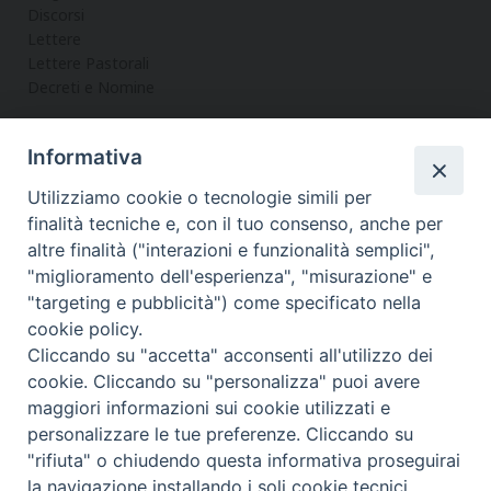
Discorsi
Lettere
Lettere Pastorali
Decreti e Nomine
Informativa
LA CURIA
Utilizziamo cookie o tecnologie simili per
Informazioni
finalità tecniche e, con il tuo consenso, anche per
Vicario Generale
altre finalità ("interazioni e funzionalità semplici",
Uffici
"miglioramento dell'esperienza", "misurazione" e
Servizi
"targeting e pubblicità") come specificato nella
cookie policy.
Cliccando su "accetta" acconsenti all'utilizzo dei
cookie. Cliccando su "personalizza" puoi avere
maggiori informazioni sui cookie utilizzati e
Diocesi di Noto
COPYRIGHT © 2017 - DIOCESI DI NOTO
personalizzare le tue preferenze. Cliccando su
WEBMASTER PAOLO MANENTI-
"rifiuta" o chiudendo questa informativa proseguirai
f
t
y
i
t
la navigazione installando i soli cookie tecnici.