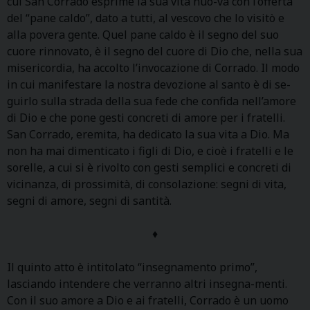
cui San Corrado esprime la sua vita nuo-va con l’offerta
del “pane caldo”, dato a tutti, al vescovo che lo visitò e
alla povera gente. Quel pane caldo è il segno del suo
cuore rinnovato, è il segno del cuore di Dio che, nella sua
misericordia, ha accolto l’invocazione di Corrado. Il modo
in cui manifestare la nostra devozione al santo è di se-
guirlo sulla strada della sua fede che confida nell’amore
di Dio e che pone gesti concreti di amore per i fratelli.
San Corrado, eremita, ha dedicato la sua vita a Dio. Ma
non ha mai dimenticato i figli di Dio, e cioè i fratelli e le
sorelle, a cui si è rivolto con gesti semplici e concreti di
vicinanza, di prossimità, di consolazione: segni di vita,
segni di amore, segni di santità.
♦
Il quinto atto è intitolato “insegnamento primo”,
lasciando intendere che verranno altri insegna-menti.
Con il suo amore a Dio e ai fratelli, Corrado è un uomo