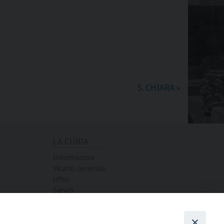
S. CHIARA
»
LA CURIA
Informazioni
Vicario Generale
Uffici
Servizi