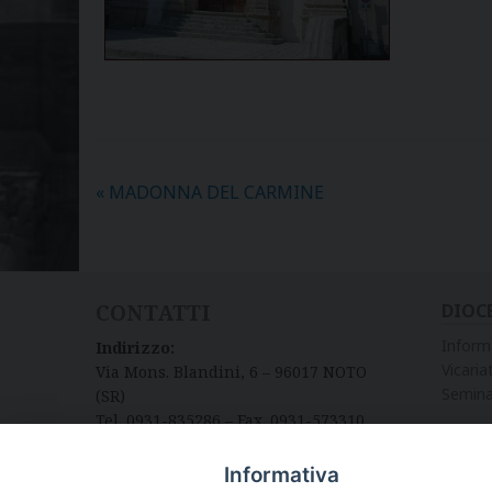
«
MADONNA DEL CARMINE
CONTATTI
DIOC
Inform
Indirizzo:
Vicariat
Via Mons. Blandini, 6 – 96017 NOTO
Semina
(SR)
Tel. 0931-835286 – Fax. 0931-573310
Informativa