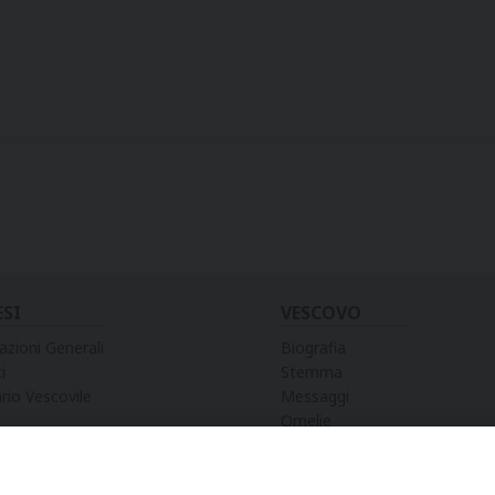
ESI
VESCOVO
azioni Generali
Biografia
i
Stemma
rio Vescovile
Messaggi
Omelie
Preghiere
Discorsi
Lettere