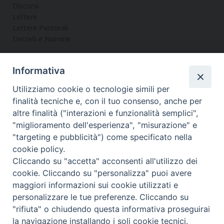
Discorsi
Lettere
Lettere Pastorali
Decreti e Nomine
Informativa
LA CURIA
Utilizziamo cookie o tecnologie simili per
Informazioni
finalità tecniche e, con il tuo consenso, anche per
Vicario Generale
altre finalità ("interazioni e funzionalità semplici",
Uffici
"miglioramento dell'esperienza", "misurazione" e
Servizi
"targeting e pubblicità") come specificato nella
cookie policy.
Cliccando su "accetta" acconsenti all'utilizzo dei
cookie. Cliccando su "personalizza" puoi avere
maggiori informazioni sui cookie utilizzati e
Diocesi di Noto
COPYRIGHT © 2017 - DIOCESI DI NOTO
personalizzare le tue preferenze. Cliccando su
WEBMASTER PAOLO MANENTI-
"rifiuta" o chiudendo questa informativa proseguirai
f
t
y
i
t
la navigazione installando i soli cookie tecnici.