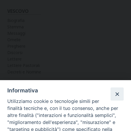
VESCOVO
Biografia
Stemma
Messaggi
Omelie
Preghiere
Discorsi
Lettere
Lettere Pastorali
Decreti e Nomine
Informativa
LA CURIA
Utilizziamo cookie o tecnologie simili per
Informazioni
finalità tecniche e, con il tuo consenso, anche per
Vicario Generale
altre finalità ("interazioni e funzionalità semplici",
Uffici
"miglioramento dell'esperienza", "misurazione" e
Servizi
"targeting e pubblicità") come specificato nella