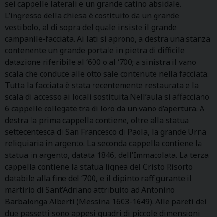
sei cappelle laterali e un grande catino absidale.
L’ingresso della chiesa è costituito da un grande
vestibolo, al di sopra del quale insiste il grande
campanile-facciata. Ai lati si aprono, a destra una stanza
contenente un grande portale in pietra di difficile
datazione riferibile al ‘600 o al ‘700; a sinistra il vano
scala che conduce alle otto sale contenute nella facciata.
Tutta la facciata è stata recentemente restaurata e la
scala di accesso ai locali sostituita.Nell’aula si affacciano
6 cappelle collegate tra di loro da un vano d’apertura. A
destra la prima cappella contiene, oltre alla statua
settecentesca di San Francesco di Paola, la grande Urna
reliquiaria in argento. La seconda cappella contiene la
statua in argento, datata 1846, dell’Immacolata. La terza
cappella contiene la statua lignea del Cristo Risorto
databile alla fine del ‘700, e il dipinto raffigurante il
martirio di Sant’Adriano attribuito ad Antonino
Barbalonga Alberti (Messina 1603-1649). Alle pareti dei
due passetti sono appesi quadri di piccole dimensioni