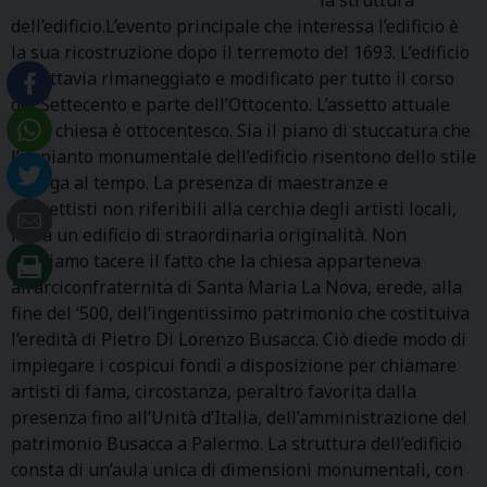
dell’edificio.L’evento principale che interessa l’edificio è
la sua ricostruzione dopo il terremoto del 1693. L’edificio
fu tuttavia rimaneggiato e modificato per tutto il corso
del Settecento e parte dell’Ottocento. L’assetto attuale
della chiesa è ottocentesco. Sia il piano di stuccatura che
l’impianto monumentale dell’edificio risentono dello stile
in voga al tempo. La presenza di maestranze e
progettisti non riferibili alla cerchia degli artisti locali,
ne fa un edificio di straordinaria originalità. Non
possiamo tacere il fatto che la chiesa apparteneva
all’arciconfraternita di Santa Maria La Nova, erede, alla
fine del ‘500, dell’ingentissimo patrimonio che costituiva
l’eredità di Pietro Di Lorenzo Busacca. Ciò diede modo di
impiegare i cospicui fondi a disposizione per chiamare
artisti di fama, circostanza, peraltro favorita dalla
presenza fino all’Unità d’Italia, dell’amministrazione del
patrimonio Busacca a Palermo. La struttura dell’edificio
consta di un’aula unica di dimensioni monumentali, con