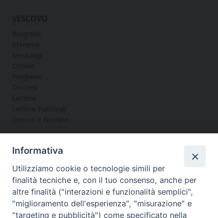
VESCOVO
Biografia
Stemma
Messaggi
Omelie
Preghiere
Discorsi
Lettere
Lettere Pastorali
Decreti e Nomine
Informativa
LA CURIA
Utilizziamo cookie o tecnologie simili per
Informazioni
finalità tecniche e, con il tuo consenso, anche per
Vicario Generale
altre finalità ("interazioni e funzionalità semplici",
Uffici
"miglioramento dell'esperienza", "misurazione" e
Servizi
"targeting e pubblicità") come specificato nella