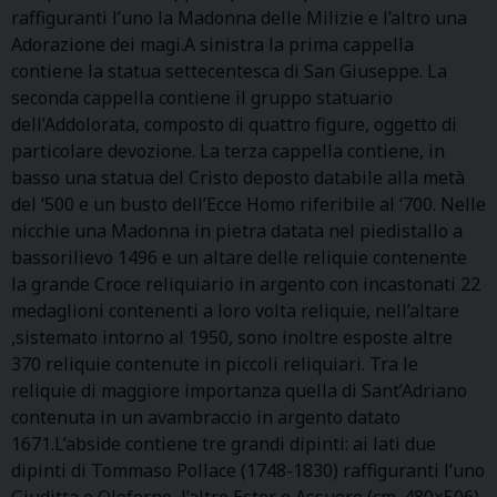
raffiguranti l’uno la Madonna delle Milizie e l’altro una
Adorazione dei magi.A sinistra la prima cappella
contiene la statua settecentesca di San Giuseppe. La
seconda cappella contiene il gruppo statuario
dell’Addolorata, composto di quattro figure, oggetto di
particolare devozione. La terza cappella contiene, in
basso una statua del Cristo deposto databile alla metà
del ‘500 e un busto dell’Ecce Homo riferibile al ‘700. Nelle
nicchie una Madonna in pietra datata nel piedistallo a
bassorilievo 1496 e un altare delle reliquie contenente
la grande Croce reliquiario in argento con incastonati 22
medaglioni contenenti a loro volta reliquie, nell’altare
,sistemato intorno al 1950, sono inoltre esposte altre
370 reliquie contenute in piccoli reliquiari. Tra le
reliquie di maggiore importanza quella di Sant’Adriano
contenuta in un avambraccio in argento datato
1671.L’abside contiene tre grandi dipinti: ai lati due
dipinti di Tommaso Pollace (1748-1830) raffiguranti l’uno
Giuditta e Oloferne, l’altro Ester e Assuero (cm. 480×506).