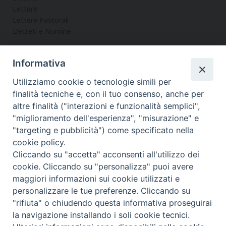
Lettere
Lettere Pastorali
Decreti e Nomine
Informativa
LA CURIA
Utilizziamo cookie o tecnologie simili per
Informazioni
finalità tecniche e, con il tuo consenso, anche per
Vicario Generale
altre finalità ("interazioni e funzionalità semplici",
Uffici
"miglioramento dell'esperienza", "misurazione" e
Servizi
"targeting e pubblicità") come specificato nella
cookie policy.
Cliccando su "accetta" acconsenti all'utilizzo dei
cookie. Cliccando su "personalizza" puoi avere
maggiori informazioni sui cookie utilizzati e
Diocesi di Noto
COPYRIGHT © 2017 - DIOCESI DI NOTO
personalizzare le tue preferenze. Cliccando su
WEBMASTER PAOLO MANENTI-
"rifiuta" o chiudendo questa informativa proseguirai
f
t
y
i
t
la navigazione installando i soli cookie tecnici.