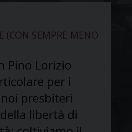
NE (CON SEMPRE MENO
n Pino Lorizio
ticolare per i
 noi presbiteri
ella libertà di
tà; coltiviamo il