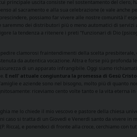
cui principale uscita consiste nel sostentamento del clero, h
penso al sacramento e alla sua celebrazione (e vale anche pe
rescindere, possiamo far vivere alle nostre comunità l’ esper
saremmo dei distributori più o meno automatici di servizi 
vigore la tendenza a ritenere i preti “funzionari di Dio (psi
mpedire clamorosi fraintendimenti della scelta presbiterale, 
nuta da autentica vocazione. Altra e forse più profonda lett
a sicurezza di un apparato infrangibile. Oggi siamo richiamati
le.
E nell’ attuale congiuntura la promessa di Gesù Cristo
e famiglie e aziende sono nel bisogno, molto più di quanto n
tosamente: riceviamo cento volte tanto e la vita eterna in 
ghia me lo chiede il mio vescovo e pastore della chiesa unive
ni caso si tratta di un Giovedì e Venerdì santo da vivere in
P. Ricca), e ponendoci di fronte alla croce, cerchiamo con tutti