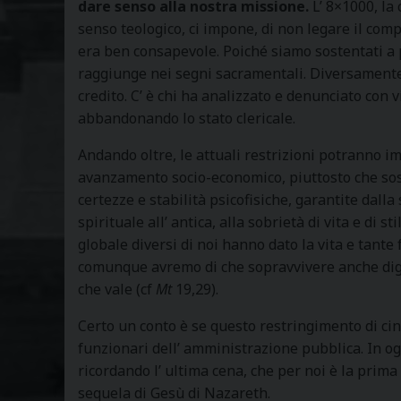
dare senso alla nostra missione.
L’ 8×1000, la 
senso teologico, ci impone, di non legare il com
era ben consapevole. Poiché siamo sostentati a p
raggiunge nei segni sacramentali. Diversamente 
credito. C’ è chi ha analizzato e denunciato con 
abbandonando lo stato clericale.
Andando oltre, le attuali restrizioni potranno i
avanzamento socio-economico, piuttosto che soste
certezze e stabilità psicofisiche, garantite dall
spirituale all’ antica, alla sobrietà di vita e di sti
globale diversi di noi hanno dato la vita e tant
comunque avremo di che sopravvivere anche digni
che vale (cf
Mt
19,29).
Certo un conto è se questo restringimento di cin
funzionari dell’ amministrazione pubblica. In og
ricordando l’ ultima cena, che per noi è la prima (
sequela di Gesù di Nazareth.