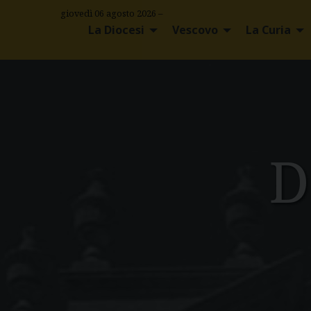
S
giovedì 06 agosto 2026 –
k
La Diocesi
Vescovo
La Curia
i
p
t
o
c
o
n
D
t
e
n
t