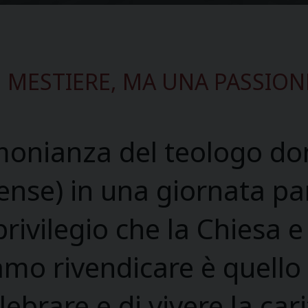
N MESTIERE, MA UNA PASSIO
imonianza del teologo do
ense) in una giornata par
privilegio che la Chiesa e
mo rivendicare è quello d
ebrare e di vivere la cari