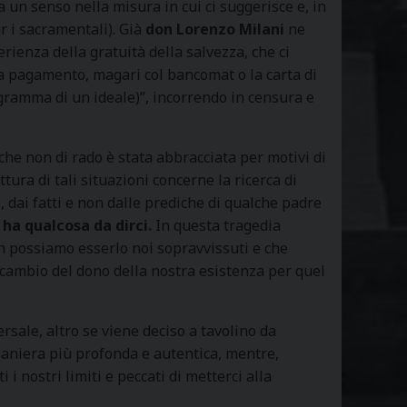
a un senso nella misura in cui ci suggerisce e, in
r i sacramentali). Già
don Lorenzo Milani
ne
ienza della gratuità della salvezza, che ci
a pagamento, magari col bancomat o la carta di
cogramma di un ideale)”, incorrendo in censura e
che non di rado è stata abbracciata per motivi di
ura di tali situazioni concerne la ricerca di
, dai fatti e non dalle prediche di qualche padre
 ha qualcosa da dirci.
In questa tragedia
on possiamo esserlo noi sopravvissuti e che
cambio del dono della nostra esistenza per quel
rsale, altro se viene deciso a tavolino da
 maniera più profonda e autentica, mentre,
 i nostri limiti e peccati di metterci alla