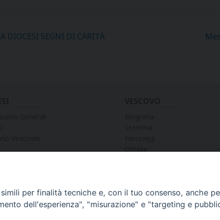
 DIOCESI SEGNI DI CARITÀ
Mes
ESI
VESCOVO
azioni Generali
Biografia
i
Stemma
rio Vescovile
Messaggi
Omelie
Preghiere
Discorsi
Lettere
Lettere Pastorali
imili per finalità tecniche e, con il tuo consenso, anche per 
Decreti e Nomine
amento dell'esperienza", "misurazione" e "targeting e pubbli