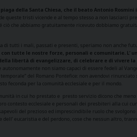
ta piaga della Santa Chiesa, che il beato Antonio Rosmini i
ede queste tristi vicende e al tempo stesso a non lasciarci pr
é ciò che abbiamo gratuitamente ricevuto dobbiamo gratuita
a di tutti i mali, passati e presenti, speriamo non anche fut
con tutte le nostre forze, personali e comunitarie. L’ uni
la libertà di evangelizzare, di celebrare e di vivere la 
se autonomamente non siamo capaci di essere fedeli al Vangelo
ere temporale” del Romano Pontefice: non avendovi rinunciato
sto feconda per la comunità ecclesiale e per il mondo.
munità in cui ho prestato e presto servizio dicono che meno i
oro contesto ecclesiale e personali dei presbiteri alla cui c
evoli del prezioso ed imprescindibile ruolo che svolgono al
 dell’ eucaristia e del perdono, cose che nessun altro, trann