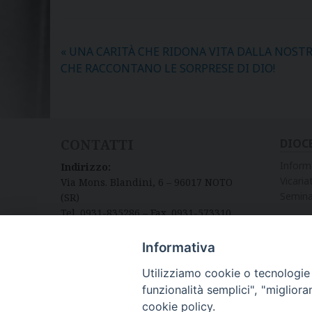
«
UNA CARITÀ CHE RIDONA VITA DALLA NOSTRA
CHE RACCONTANO LE SORPRESE DI DIO!
CONTATTI
DIOC
Inform
Indirizzo:
Vicariat
Via Mons. Blandini, 6 – 96017 NOTO
Semina
(SR)
Tel. 0931-835286 – Fax. 0931-573310
Informativa
Utilizziamo cookie o tecnologie s
funzionalità semplici", "miglior
cookie policy.