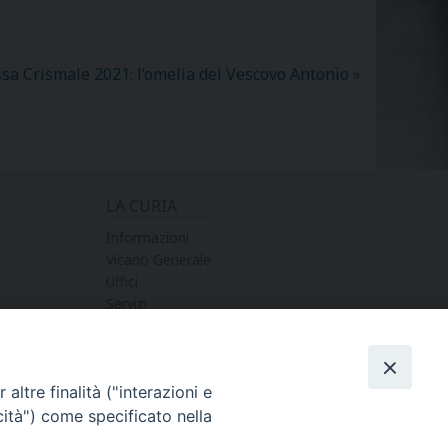
sa Crismale 2021: l’omelia del Vescovo Antonio
»
LA CURIA
Informazioni
Vicario Generale
Uffici
Servizi
altre finalità ("interazioni e
cità") come specificato nella