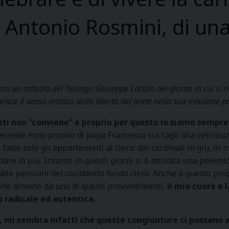
i Antonio Rosmini, di una
o un articolo del Teologo Giuseppe Lorizio nel giorno in cui si ric
risce il senso mistico della libertà del prete nella sua missione p
eti non “conviene” e proprio per questo lo siamo sempr
 recente
motu proprio
di papa Francesco sui tagli alla retribu
i fatto solo gli appartenenti al clero: dai cardinali in giù, i
dare di più. Intanto in questi giorni si è attivata una polemi
alle pensioni del cosiddetto fondo clero. Anche a questo pro
ite almeno da uno di questi provvedimenti,
il mio cuore e
ù radicale ed autentica.
ps, mi sembra infatti che queste congiunture ci possano a