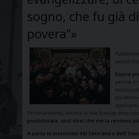
sogno, che fu già d
povera”»
Pubblichiam
perché chia
Essere pr
perché il
colpisca d
più dovrà 
applicare 
Personalmente, mentre le mie finanze sono colp
presbiterale, anzi direi che me la rendono pi
A parte le intenzioni del Vaticano e dell’ In