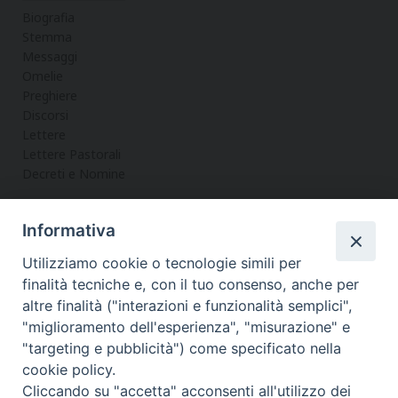
Biografia
Stemma
Messaggi
Omelie
Preghiere
Discorsi
Lettere
Lettere Pastorali
Decreti e Nomine
Informativa
LA CURIA
Utilizziamo cookie o tecnologie simili per
Informazioni
finalità tecniche e, con il tuo consenso, anche per
Vicario Generale
altre finalità ("interazioni e funzionalità semplici",
Uffici
"miglioramento dell'esperienza", "misurazione" e
Servizi
"targeting e pubblicità") come specificato nella
cookie policy.
Cliccando su "accetta" acconsenti all'utilizzo dei