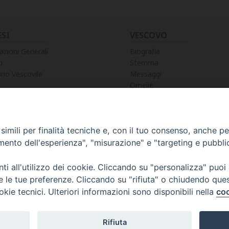
ESI
VESCOVO
azioni Generali
Biografia
i
Stemma
rio Vescovile
Messaggi
Omelie
Preghiere
Discorsi
Lettere
Lettere Pastorali
imili per finalità tecniche e, con il tuo consenso, anche per 
Decreti e Nomine
amento dell'esperienza", "misurazione" e "targeting e pubbli
i all'utilizzo dei cookie. Cliccando su "personalizza" puoi
re le tue preferenze. Cliccando su "rifiuta" o chiudendo que
okie tecnici. Ulteriori informazioni sono disponibili nella
coo
WEBMA
Rifiuta