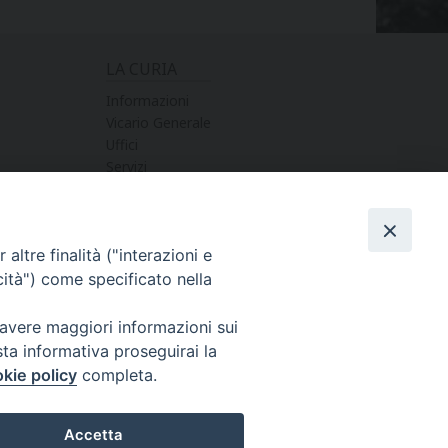
LA CURIA
Informazioni
Vicario Generale
Uffici
Servizi
altre finalità ("interazioni e
cità") come specificato nella
 avere maggiori informazioni sui
sta informativa proseguirai la
kie policy
completa.
STER PAOLO MANENTI-
COPYRIGHT © 2017 - DIOCESI DI NOTO
Accetta