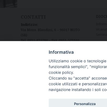
CONTATTI
DIOC
Inform
Indirizzo:
Vicariat
Via Mons. Blandini, 6 – 96017 NOTO
Semina
(SR)
Tel. 0931-835286 – Fax. 0931-573310
Informativa
Utilizziamo cookie o tecnologie s
funzionalità semplici", "miglior
cookie policy.
Cliccando su "accetta" acconsent
cookie utilizzati e personalizza
navigazione installando i soli co
Diocesi di Noto
Personalizza