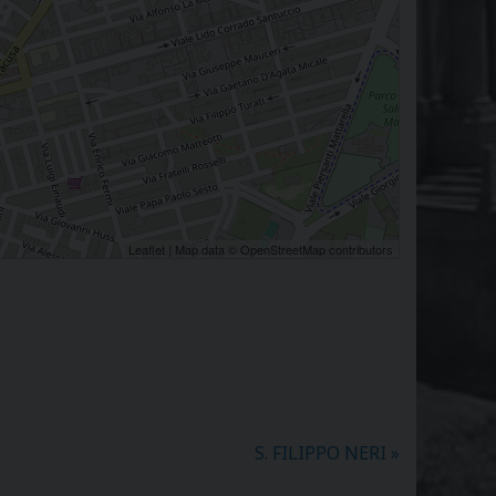
Leaflet
| Map data ©
OpenStreetMap
contributors
S. FILIPPO NERI
»