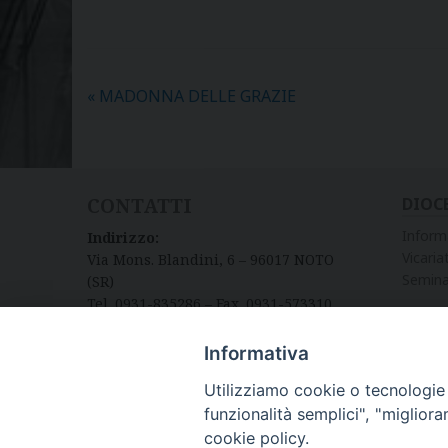
«
MADONNA DELLE GRAZIE
CONTATTI
DIOC
Inform
Indirizzo:
Vicariat
Via Mons. Blandini, 6 – 96017 NOTO
Semina
(SR)
Tel. 0931-835286 – Fax. 0931-573310
Informativa
Utilizziamo cookie o tecnologie s
funzionalità semplici", "miglior
cookie policy.