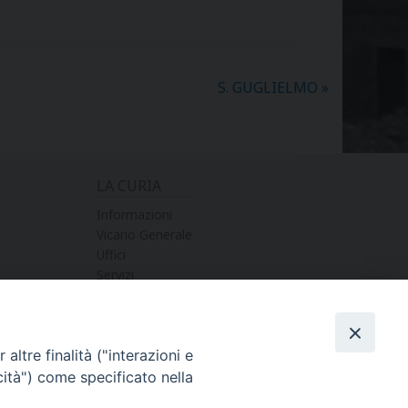
S. GUGLIELMO
»
LA CURIA
Informazioni
Vicario Generale
Uffici
Servizi
altre finalità ("interazioni e
cità") come specificato nella