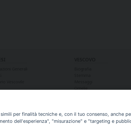
ESI
VESCOVO
azioni Generali
Biografia
i
Stemma
rio Vescovile
Messaggi
Omelie
Preghiere
Discorsi
Lettere
Lettere Pastorali
imili per finalità tecniche e, con il tuo consenso, anche per 
Decreti e Nomine
amento dell'esperienza", "misurazione" e "targeting e pubbli