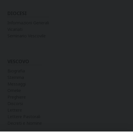
DIOCESI
Informazioni Generali
Vicariati
Seminario Vescovile
VESCOVO
Biografia
Stemma
Messaggi
Omelie
Preghiere
Discorsi
Lettere
Lettere Pastorali
Decreti e Nomine