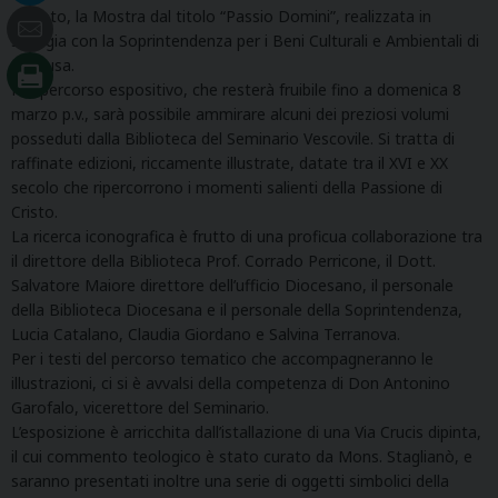
di Noto, la Mostra dal titolo “Passio Domini”, realizzata in
sinergia con la Soprintendenza per i Beni Culturali e Ambientali di
Siracusa.
Nel percorso espositivo, che resterà fruibile fino a domenica 8
marzo p.v., sarà possibile ammirare alcuni dei preziosi volumi
posseduti dalla Biblioteca del Seminario Vescovile. Si tratta di
raffinate edizioni, riccamente illustrate, datate tra il XVI e XX
secolo che ripercorrono i momenti salienti della Passione di
Cristo.
La ricerca iconografica è frutto di una proficua collaborazione tra
il direttore della Biblioteca Prof. Corrado Perricone, il Dott.
Salvatore Maiore direttore dell’ufficio Diocesano, il personale
della Biblioteca Diocesana e il personale della Soprintendenza,
Lucia Catalano, Claudia Giordano e Salvina Terranova.
Per i testi del percorso tematico che accompagneranno le
illustrazioni, ci si è avvalsi della competenza di Don Antonino
Garofalo, vicerettore del Seminario.
L’esposizione è arricchita dall’istallazione di una Via Crucis dipinta,
il cui commento teologico è stato curato da Mons. Staglianò, e
saranno presentati inoltre una serie di oggetti simbolici della