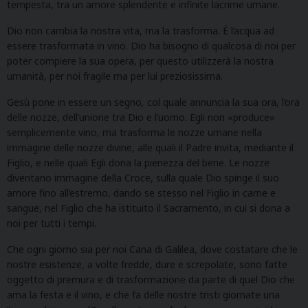
tempesta, tra un amore splendente e infinite lacrime umane.
Dio non cambia la nostra vita, ma la trasforma. È l’acqua ad
essere trasformata in vino. Dio ha bisogno di qualcosa di noi per
poter compiere la sua opera, per questo utilizzerà la nostra
umanità, per noi fragile ma per lui preziosissima.
Gesù pone in essere un segno
,
col quale annuncia la sua ora, l’ora
delle nozze, dell’unione tra Dio e l’uomo. Egli non «produce»
semplicemente vino, ma trasforma le nozze umane nella
immagine delle nozze divine, alle quali il Padre invita, mediante il
Figlio, e nelle quali Egli dona la pienezza del bene. Le nozze
diventano immagine della Croce, sulla quale Dio spinge il suo
amore fino all’estremo, dando se stesso nel Figlio in carne e
sangue, nel Figlio che ha istituito il Sacramento, in cui si dona a
noi per tutti i tempi.
Che ogni giorno sia per noi Cana di Galilea, dove costatare che le
nostre esistenze, a volte fredde, dure e screpolate, sono fatte
oggetto di premura e di trasformazione da parte di quel Dio che
ama la festa e il vino, e che fa delle nostre tristi giornate una