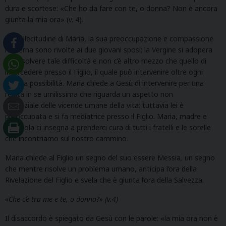
dura e scortese: «Che ho da fare con te, o donna? Non è ancora
giunta la mia ora» (v. 4).
La sollecitudine di Maria, la sua preoccupazione e compassione
materna sono rivolte ai due giovani sposi; la Vergine si adopera
per risolvere tale difficoltà e non c’è altro mezzo che quello di
intercedere presso il Figlio, il quale può intervenire oltre ogni
umana possibilità. Maria chiede a Gesù di intervenire per una
realtà in se umilissima che riguarda un aspetto non
essenziale delle vicende umane della vita: tuttavia lei è
preoccupata e si fa mediatrice presso il Figlio. Maria, madre e
apostola ci insegna a prenderci cura di tutti i fratelli e le sorelle
che incontriamo sul nostro cammino.
Maria chiede al Figlio un segno del suo essere Messia
,
un segno
che mentre risolve un problema umano, anticipa l’ora della
Rivelazione del Figlio e svela che è giunta l’ora della Salvezza.
«Che c’è tra me e te, o donna?» (v.4)
Il disaccordo è spiegato da Gesù con le parole: «la mia ora non è