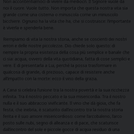
Non accontentiamoci di vivere da mediocri. Il Signore vuole da
noi il cuore. Vuole tutto. Non importa che questa nostra vita sia
grande come una cisterna o minuscola come un minuscolo
bicchiere. Ognuno ha la vita che ha, che si costruisce: l’importante
è viverla e spenderla bene.
Riempiamo di vita la nostra storia, anche se coscienti dei nostri
errori e delle nostre piccolezze. Dio chiede solo questo: di
riempire la propria esistenza della cosa più semplice e banale che
ci sia: acqua, ovvero della vita quotidiana, fatta di cose semplici e
vere. E di presentarla a Lui, perché la possa trasformare in
qualcosa di grande, di prezioso, capace di resistere anche
all’impatto con la morte: ecco il vino della grazia.
A Cana si celebra l’unione tra la nostra povertà e la sua ricchezza
infinita. Tra il nostro peccato e la sua misericordia. Tra il nostro
nulla e il suo abbraccio vivificante. Il vino che dà gioia, che fa
festa, che inebria, è scaturito dall’incontro tra la nostra storia
ferita e il suo amore misericordioso: come l’arcobaleno, l’arco
posto sulle nubi, segno di alleanza e di pace, che scaturisce
dall’incontro del sole e piccole gocce di acqua residuo di una