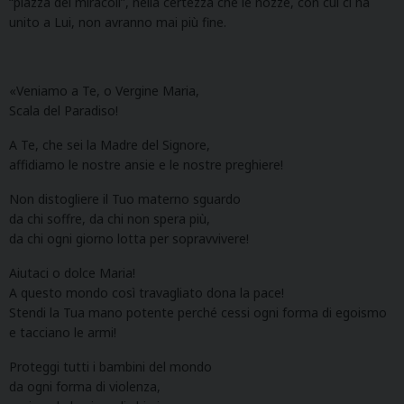
“piazza dei miracoli”, nella certezza che le nozze, con cui ci ha
unito a Lui, non avranno mai più fine.
«Veniamo a Te, o Vergine Maria,
Scala del Paradiso!
A Te, che sei la Madre del Signore,
affidiamo le nostre ansie e le nostre preghiere!
Non distogliere il Tuo materno sguardo
da chi soffre, da chi non spera più,
da chi ogni giorno lotta per sopravvivere!
Aiutaci o dolce Maria!
A questo mondo così travagliato dona la pace!
Stendi la Tua mano potente perché cessi ogni forma di egoismo
e tacciano le armi!
Proteggi tutti i bambini del mondo
da ogni forma di violenza,