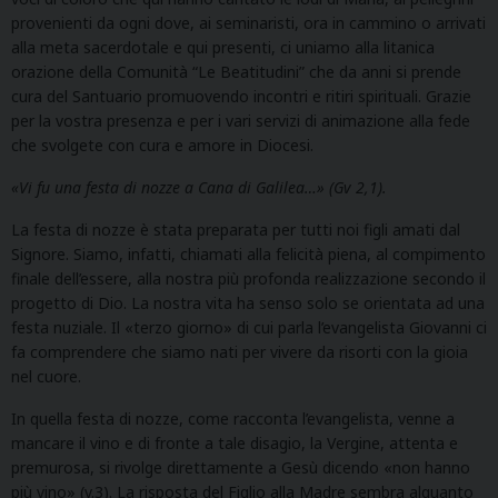
provenienti da ogni dove, ai seminaristi, ora in cammino o arrivati
alla meta sacerdotale e qui presenti, ci uniamo alla litanica
orazione della Comunità “Le Beatitudini” che da anni si prende
cura del Santuario promuovendo incontri e ritiri spirituali. Grazie
per la vostra presenza e per i vari servizi di animazione alla fede
che svolgete con cura e amore in Diocesi.
«Vi fu una festa di nozze a Cana di Galilea…» (Gv 2,1).
La festa di nozze è stata preparata per tutti noi figli amati dal
Signore. Siamo, infatti, chiamati alla felicità piena, al compimento
finale dell’essere, alla nostra più profonda realizzazione secondo il
progetto di Dio. La nostra vita ha senso solo se orientata ad una
festa nuziale. Il «terzo giorno» di cui parla l’evangelista Giovanni ci
fa comprendere che siamo nati per vivere da risorti con la gioia
nel cuore.
In quella festa di nozze, come racconta l’evangelista, venne a
mancare il vino e di fronte a tale disagio, la Vergine, attenta e
premurosa, si rivolge direttamente a Gesù dicendo «non hanno
più vino» (v.3). La risposta del Figlio alla Madre sembra alquanto