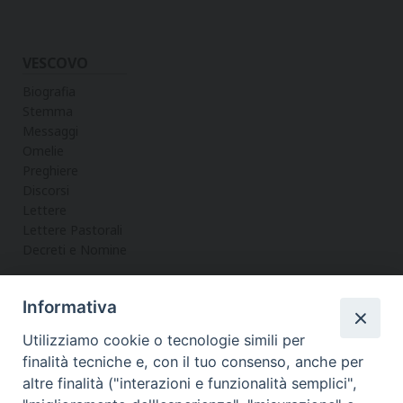
VESCOVO
Biografia
Stemma
Messaggi
Omelie
Preghiere
Discorsi
Lettere
Lettere Pastorali
Decreti e Nomine
Informativa
LA CURIA
Utilizziamo cookie o tecnologie simili per
Informazioni
finalità tecniche e, con il tuo consenso, anche per
Vicario Generale
altre finalità ("interazioni e funzionalità semplici",
Uffici