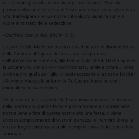
ci si attende più nulla, si tira avanti, come si può… Sino alla
prossima illusione. Solo l’ora di Cristo può ridare senso alla nostra
vita. Partecipare alle Sue nozze sul Golgota significa aprire il
cuore al mistero della Redenzione.
«
Qualsiasi cosa vi dica, fatela» (v. 5).
Le parole della Madre orientano non ad un atto di disobbedienza
della Creatura al Signore della vita, ma alla potenza
dell’intercessione materna, alla fede di Colei che in Dio ha riposto
la propria vita, con un «sì» incondizionato, umile e totale. E cosa
avrà da dirci quel Suo Figlio, di così necessario alla nostra felicità?
«Riempite d’acqua le anfore» (v. 7). Quanto basta perché il
miracolo si possa compiere.
Per la nostra felicità, perché la festa possa rinnovarsi e ritrovarsi
nella nostra vita, perché l’amore possa tornare a scorrere nelle
nostre vene e fare di questa nostra vita una festa, ci viene
chiesto semplicemente di vivere in pienezza, di riempire di vita la
nostra fragile esistenza attuale, riempirla sino all’orlo, sino a farla
tracimare.