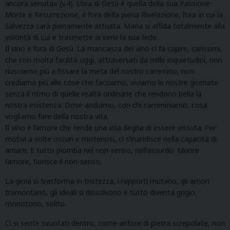
ancora venuta» (v.4). L’ora di Gesù è quella della sua Passione-
Morte e Resurrezione, è l’ora della piena Rivelazione, l’ora in cui la
Salvezza sarà pienamente attuata. Maria si affida totalmente alla
volontà di Lui e trasmette ai servi la sua fede.
Il vino e l’ora di Gesù. La mancanza del vino ci fa capire, carissimi,
che con molta facilità oggi, attraversati da mille inquietudini, non
riusciamo più a fissare la meta del nostro cammino, non
crediamo più alle cose che facciamo, viviamo le nostre giornate
senza il ritmo di quelle realtà ordinarie che rendono bella la
nostra esistenza. Dove andiamo, con chi camminiamo, cosa
vogliamo fare della nostra vita.
Il vino è l’amore che rende una vita degna di essere vissuta. Per
motivi a volte oscuri e misteriosi, ci s’inaridisce nella capacità di
amare. E tutto piomba nel non-senso, nell’assurdo. Muore
l’amore, fiorisce il non-senso.
La gioia si trasforma in tristezza, i rapporti mutano, gli amori
tramontano, gli ideali si dissolvono e tutto diventa grigio,
monotono, solito.
Ci si sente svuotati dentro, come anfore di pietra screpolate, non