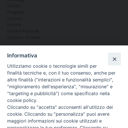
Omelie
Preghiere
Discorsi
Lettere
Lettere Pastorali
Decreti e Nomine
Informativa
LA CURIA
Utilizziamo cookie o tecnologie simili per
Informazioni
finalità tecniche e, con il tuo consenso, anche per
Vicario Generale
altre finalità ("interazioni e funzionalità semplici",
Uffici
"miglioramento dell'esperienza", "misurazione" e
Servizi
"targeting e pubblicità") come specificato nella
cookie policy.
Cliccando su "accetta" acconsenti all'utilizzo dei
cookie. Cliccando su "personalizza" puoi avere
maggiori informazioni sui cookie utilizzati e
Diocesi di Noto
COPYRIGHT © 2017 - DIOCESI DI NOTO
personalizzare le tue preferenze. Cliccando su
WEBMASTER PAOLO MANENTI-