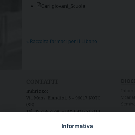
Cari giovani_Scuola
«
Raccolta farmaci per il Libano
CONTATTI
DIOC
Inform
Indirizzo:
Vicariat
Via Mons. Blandini, 6 – 96017 NOTO
Semina
(SR)
Tel. 0931-835286 – Fax. 0931-573310
Informativa