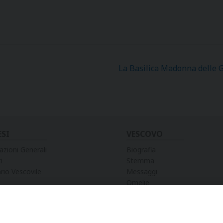
La Basilica Madonna delle G
ESI
VESCOVO
azioni Generali
Biografia
i
Stemma
rio Vescovile
Messaggi
Omelie
Preghiere
Discorsi
Lettere