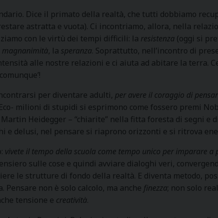
ndario. Dice il primato della realtà, che tutti dobbiamo recu
restare astratta e vuota). Ci incontriamo, allora, nella relazi
iamo con le virtù dei tempi difficili: la
resistenza
(oggi si pre
a
magnanimità
, la
speranza
. Soprattutto, nell’incontro di pr
tensità alle nostre relazioni e ci aiuta ad abitare la terra. C
 ‘comunque’!
incontrarsi per diventare adulti,
per avere il coraggio di pensa
Eco- milioni di stupidi si esprimono come fossero premi Nobe
 Martin Heidegger – “chiarite” nella fitta foresta di segni e 
 e delusi, nel pensare si riaprono orizzonti e si ritrova en
o:
vivete il tempo della scuola come tempo unico per imparare a
ensiero sulle cose e quindi avviare dialoghi veri, convergen
ere le strutture di fondo della realtà. E diventa metodo, pos
. Pensare non è solo calcolo, ma anche
finezza
; non solo re
nche tensione e
creatività
.