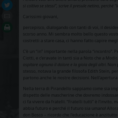
si coltiva se stessi”, scrive il presule netino, perché 
Carissimi giovani,
percepisco, dialogando con tanti di voi, il deside
scorso anno. Mi sembra molto bello questo vostro 
costretti a stare casa, ci hanno fatto capire meg
C’è un “in” importante nella parola “incontro”.
Ciotti, e c’eravate in tanti sia a Noto che a Mod
ospitare ognuno il dolore e la gioia degli altri
. Non 
stesso, notava la grande filosofa Edith Stein, per
partono anche le nostre decisioni. Nell’apertura a
Nella terra di Pirandello sappiamo come sia im
dispetto delle mascherine che dovremo indossare
ci fa vivere da fratelli. “Fratelli tutti” è l’invi
abbia futuro e perché il futuro sia umano! Allor
don Bosco – ricordo che l’educazione è anzitutto 