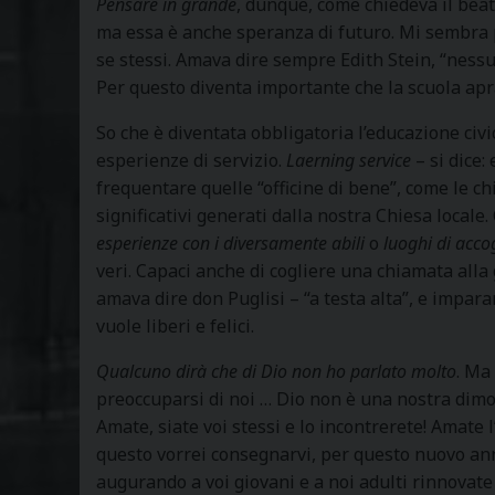
Pensare in grande
, dunque, come chiedeva il beat
ma essa è anche speranza di futuro. Mi sembra
se stessi. Amava dire sempre Edith Stein, “ness
Per questo diventa importante che la scuola apra
So che è diventata obbligatoria l’educazione civic
esperienze di servizio.
Laerning service
– si dice:
frequentare quelle “officine di bene”, come le chi
significativi generati dalla nostra Chiesa locale. 
esperienze con i diversamente abili
o
luoghi di acc
veri. Capaci anche di cogliere una chiamata alla 
amava dire don Puglisi – “a testa alta”, e imparan
vuole liberi e felici.
Qualcuno dirà che di Dio non ho parlato molto
. Ma 
preoccuparsi di noi … Dio non è una nostra dimos
Amate, siate voi stessi e lo incontrerete! Amat
questo vorrei consegnarvi, per questo nuovo ann
augurando a voi giovani e a noi adulti rinnovate