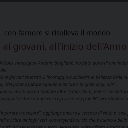
, con l’amore si risolleva il mondo
 ai giovani, all’inizio dell’Ann
di Noto, monsignor Antonio Staglianò, ha fatto dono di una lettera
dio.
i ai giovani studenti, li incoraggia a coltivare la bellezza delle re
a, “del poter ospitare ognuno il dolore e la gioia degli altri”.
ianò li invita poi ad “andare oltre le maschere, poterci incontrare 
ndo quel restare umani che ci fa vivere da fratelli”, ricordando i 
mparare a pensare”, aggiunge ancora il vescovo di Noto e “così po
ndi avviare dialoghi veri, convergendo su ciò che è buono e bello
altri: “Mi sembra per questo necessario unire affetto e ragionamen