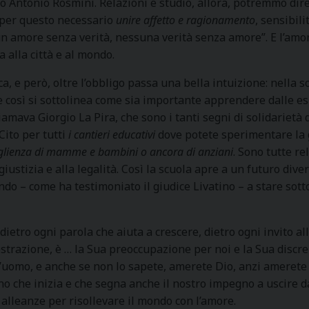
o Antonio Rosmini. Relazioni e studio, allora, potremmo dire
 per questo necessario
unire affetto e ragionamento
, sensibili
un amore senza verità, nessuna verità senza amore”. E l’amor
 alla città e al mondo.
a, e però, oltre l’obbligo passa una bella intuizione: nella s
 e così si sottolinea come sia importante apprendere dalle esp
amava Giorgio La Pira, che sono i tanti segni di solidarietà d
Cito per tutti
i cantieri educativi
dove potete sperimentare la gi
oglienza di mamme e bambini o ancora di anziani
. Sono tutte re
giustizia e alla legalità. Così la scuola apre a un futuro div
do – come ha testimoniato il giudice Livatino – a stare sotto 
dietro ogni parola che aiuta a crescere, dietro ogni invito all’
trazione, è … la Sua preoccupazione per noi e la Sua discre
e l’uomo, e anche se non lo sapete, amerete Dio, anzi amere
o che inizia e che segna anche il nostro impegno a uscire d
 alleanze per risollevare il mondo con l’amore.