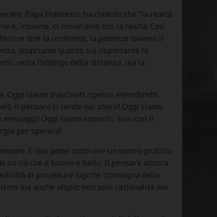
perare. Papa Francesco ha chiarito che “la realtà
one e, insieme, ci misuriamo con la realtà. Così
ferisce dire la
resilienza
), la
pazienza
(ovvero il
esenza, scopriamo quanto sia importante la
erto, resta l’obbligo della distanza, ma la
re
. Oggi siamo trascinati, spesso eterodiretti
l), il pensare ci rende noi stessi! Oggi siamo
di messaggi! Oggi siamo smarriti, solo con il
ergia per sperare!
 pensare
. E così poter costruire un vostro giudizio
do su ciò che è buono e bello. Il pensare ancora
sibilità di procedure logiche (consegna della
alismo ma anche
utopia
; non solo razionalità ma