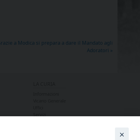
razie a Modica si prepara a dare il Mandato agli
Adoratori
»
LA CURIA
Informazioni
Vicario Generale
Uffici
Servizi