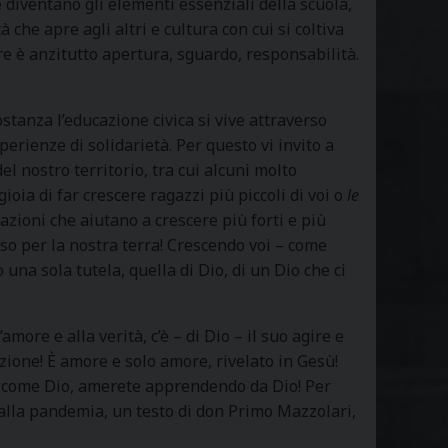
 diventano gli elementi essenziali della scuola,
tà che apre agli altri e cultura con cui si coltiva
e è anzitutto apertura, sguardo, responsabilità.
ostanza l’educazione civica si vive attraverso
erienze di solidarietà. Per questo vi invito a
el nostro territorio, tra cui alcuni molto
oia di far crescere ragazzi più piccoli di voi o
le
lazioni che aiutano a crescere più forti e più
erso per la nostra terra! Crescendo voi – come
una sola tutela, quella di Dio, di un Dio che ci
amore e alla verità, c’è – di Dio – il suo agire e
zione! È amore e solo amore, rivelato in Gesù!
te come Dio, amerete apprendendo da Dio! Per
alla pandemia, un testo di don Primo Mazzolari,