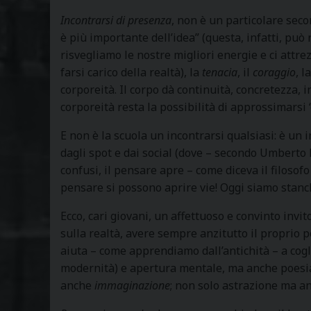
Incontrarsi di presenza
, non è un particolare seco
è più importante dell’idea” (questa, infatti, può 
risvegliamo le nostre migliori energie e ci attrezz
farsi carico della realtà), la
tenacia
, il
coraggio
, l
corporeità. Il corpo dà continuità, concretezza, in
corporeità resta la possibilità di approssimarsi
E non è la scuola un incontrarsi qualsiasi: è un 
dagli spot e dai social (dove – secondo Umberto 
confusi, il pensare apre – come diceva il filosofo
pensare si possono aprire vie! Oggi siamo stanchi
Ecco, cari giovani, un affettuoso e convinto invit
sulla realtà, avere sempre anzitutto il proprio p
aiuta – come apprendiamo dall’antichità – a cogli
modernità) e apertura mentale, ma anche poesia
anche
immaginazione
; non solo astrazione ma a