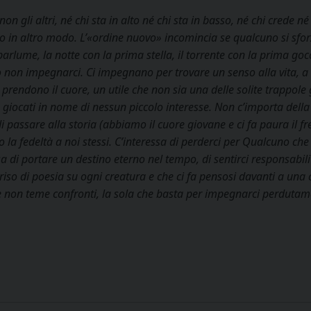
on gli altri, né chi sta in alto né chi sta in basso, né chi crede
 o in altro modo. L’«ordine nuovo» incomincia se qualcuno si sf
arlume, la notte con la prima stella, il torrente con la prima gocci
 impegnarci. Ci impegnano per trovare un senso alla vita, a qu
prendono il cuore, un utile che non sia una delle solite trappole
e giocati in nome di nessun piccolo interesse. Non c’importa della
di passare alla storia (abbiamo il cuore giovane e ci fa paura il f
lo la fedeltà a noi stessi. C’interessa di perderci per Qualcuno 
sa di portare un destino eterno nel tempo, di sentirci responsabili d
riso di poesia su ogni creatura e che ci fa pensosi davanti a una
e non teme confronti, la sola che basta per impegnarci perdutam