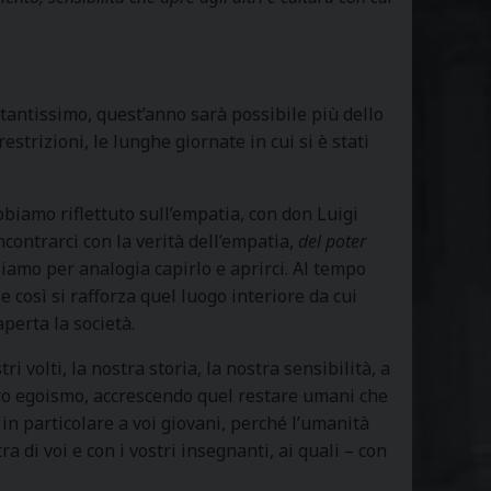
i tantissimo, quest’anno sarà possibile più dello
strizioni, le lunghe giornate in cui si è stati
bbiamo riflettuto sull’empatia, con don Luigi
ncontrarci con la verità dell’empatia,
del poter
iamo per analogia capirlo e aprirci. Al tempo
e così si rafforza quel luogo interiore da cui
aperta la società.
tri volti, la nostra storia, la nostra sensibilità, a
tro egoismo, accrescendo quel restare umani che
 E in particolare a voi giovani, perché l’umanità
tra di voi e con i vostri insegnanti, ai quali – con