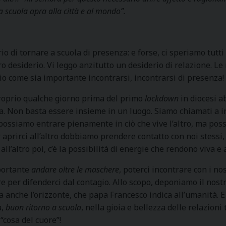
“la scuola apra alla città e al mondo”.
rio di tornare a scuola di presenza: e forse, ci speriamo tutt
desiderio. Vi leggo anzitutto un desiderio di relazione. Le re
lio come sia importante incontrarsi, incontrarsi di presenza!
 Proprio qualche giorno prima del primo
lockdown
in diocesi a
ica. Non basta essere insieme in un luogo. Siamo chiamati a i
possiamo entrare pienamente in ciò che vive l’altro, ma poss
 aprirci all’altro dobbiamo prendere contatto con noi stessi, 
ll’altro poi, c’è la possibilità di energie che rendono viva e 
portante
andare oltre le maschere
, poterci incontrare con i nos
 per difenderci dal contagio. Allo scopo, deponiamo il nos
to, ma anche l’orizzonte, che papa Francesco indica all’umanità.
a,
buon ritorno a scuola
, nella gioia e bellezza delle relazioni 
“cosa del cuore”!