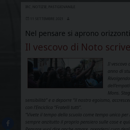
IRC
,
NOTIZIE
,
PASTGIOVANILE
11 SETTEMBRE 2021
Nel pensare si aprono orizzonti
Il vescovo di Noto scrive
Il vescovo 
anno di stu
Rivolgendos
dell’empati
Mons. Stagl
sensibilità” e a deporre “il nostro egoismo, accresce
con l’Enciclica “Fratelli tutti”.
“Vivete il tempo della scuola come tempo unico per i
sempre anzitutto il proprio pensiero sulle cose e qui
Pensare vuol dire anche amare, prendersi cura degli 