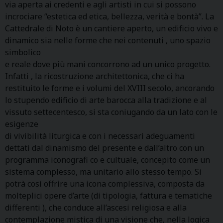
via aperta ai credenti e agli artisti in cui si possono
incrociare “estetica ed etica, bellezza, verità e bontà”. La
Cattedrale di Noto è un cantiere aperto, un edificio vivo e
dinamico sia nelle forme che nei contenuti , uno spazio
simbolico
e reale dove più mani concorrono ad un unico progetto.
Infatti , la ricostruzione architettonica, che ci ha
restituito le forme e i volumi del XVIII secolo, ancorando
lo stupendo edificio di arte barocca alla tradizione e al
vissuto settecentesco, si sta coniugando da un lato con le
esigenze
di vivibilità liturgica e con i necessari adeguamenti
dettati dal dinamismo del presente e dall’altro con un
programma iconografi co e cultuale, concepito come un
sistema complesso, ma unitario allo stesso tempo. Si
potrà così offrire una icona complessiva, composta da
molteplici opere d’arte (di tipologia, fattura e tematiche
differenti ), che conduce all’ascesi religiosa e alla
contemplazione mistica di una visione che, nella logica