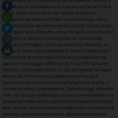
bisogni dell’altro, soprattutto del più povero. Dentro la
Cattedrale la vera bellezza si consuma sull’altare che è
Cristo stesso che si dona. Per questo dobbiamo
impegnarci ad avere occhi per la vera bellezza, che si
comunica anche attraverso quella visibile. Questi occhi
sono quelli della fede che, convertiti dalle ferite interiori
del cuore, si aprono a contemplare un mistero che,
attraverso immagini, continua a parlarci. Pertanto, la
Chiesa di Noto nella Cattedrale si avvarrà dell’arte per
trasmettere alla comunità diocesana guidata dal suo
pastore il messaggio affidatole da Cristo (cfr. Giovanni
Paolo II, Lettera agli Artisti, n. 12), stringendo nel sacro
tempio un forte nesso tra celebrazione liturgica,
Eucaristia, che è la forma alta della bellezza umana, e
vissuto concreto. Diversamente, l’estetica degli affreschi
o dei riti liturgici e dell’altare stesso diventa estetismo e
questo potrebbe anche anestetizzare l’esperienza della
fede. Invece, la bellezza dell’immagine più che estetica è
estatica, ovvero porta all’estasi, alla contemplazione