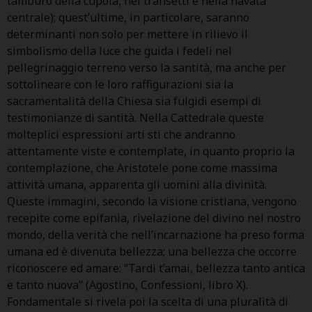
tamburo della cupola, nei transetti e nella navata
centrale); quest’ultime, in particolare, saranno
determinanti non solo per mettere in rilievo il
simbolismo della luce che guida i fedeli nel
pellegrinaggio terreno verso la santità, ma anche per
sottolineare con le loro raffigurazioni sia la
sacramentalità della Chiesa sia fulgidi esempi di
testimonianze di santità. Nella Cattedrale queste
molteplici espressioni arti sti che andranno
attentamente viste e contemplate, in quanto proprio la
contemplazione, che Aristotele pone come massima
attività umana, apparenta gli uomini alla divinità.
Queste immagini, secondo la visione cristiana, vengono
recepite come epifania, rivelazione del divino nel nostro
mondo, della verità che nell’incarnazione ha preso forma
umana ed è divenuta bellezza; una bellezza che occorre
riconoscere ed amare: “Tardi t’amai, bellezza tanto antica
e tanto nuova” (Agostino, Confessioni, libro X).
Fondamentale si rivela poi la scelta di una pluralità di