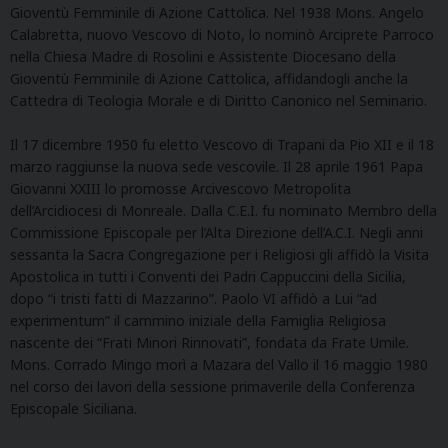
Gioventù Femminile di Azione Cattolica. Nel 1938 Mons. Angelo
Calabretta, nuovo Vescovo di Noto, lo nominò Arciprete Parroco
nella Chiesa Madre di Rosolini e Assistente Diocesano della
Gioventù Femminile di Azione Cattolica, affidandogli anche la
Cattedra di Teologia Morale e di Diritto Canonico nel Seminario.
Il 17 dicembre 1950 fu eletto Vescovo di Trapani da Pio XII e il 18
marzo raggiunse la nuova sede vescovile. Il 28 aprile 1961 Papa
Giovanni XXIII lo promosse Arcivescovo Metropolita
dell’Arcidiocesi di Monreale. Dalla C.E.I. fu nominato Membro della
Commissione Episcopale per l’Alta Direzione dell’A.C.I. Negli anni
sessanta la Sacra Congregazione per i Religiosi gli affidò la Visita
Apostolica in tutti i Conventi dei Padri Cappuccini della Sicilia,
dopo “i tristi fatti di Mazzarino”. Paolo VI affidò a Lui “ad
experimentum” il cammino iniziale della Famiglia Religiosa
nascente dei “Frati Minori Rinnovati”, fondata da Frate Umile.
Mons. Corrado Mingo morì a Mazara del Vallo il 16 maggio 1980
nel corso dei lavori della sessione primaverile della Conferenza
Episcopale Siciliana.