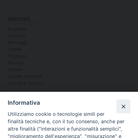
VESCOVO
Biografia
Stemma
Messaggi
Omelie
Preghiere
Discorsi
Lettere
Lettere Pastorali
Decreti e Nomine
Informativa
LA CURIA
Utilizziamo cookie o tecnologie simili per
Informazioni
finalità tecniche e, con il tuo consenso, anche per
Vicario Generale
altre finalità ("interazioni e funzionalità semplici",
Uffici
"miglioramento dell'esperienza", "misurazione" e