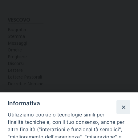
VESCOVO
Biografia
Stemma
Messaggi
Omelie
Preghiere
Discorsi
Lettere
Lettere Pastorali
Decreti e Nomine
Informativa
LA CURIA
Utilizziamo cookie o tecnologie simili per
Informazioni
finalità tecniche e, con il tuo consenso, anche per
Vicario Generale
altre finalità ("interazioni e funzionalità semplici",
Uffici
"miglioramento dell'esperienza", "misurazione" e