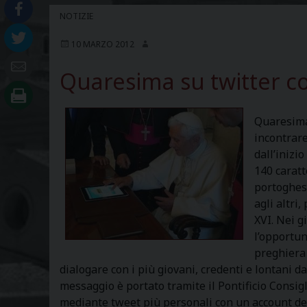
NOTIZIE
10 MARZO 2012
Quaresima su twitter co
Quaresima 
incontrare
dall’inizi
140 caratt
portoghes
agli altri
XVI. Nei g
l’opportun
preghiera 
dialogare con i più giovani, credenti e lontani d
messaggio è portato tramite il Pontificio Consigl
mediante tweet più personali con un account de