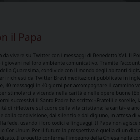
n il Papa
da vivere su Twitter con i messaggi di Benedetto XVI. Il Po
 i giovani nel loro ambiente comunicativo. Tramite l’accou
o della Quaresima, condivide con il mondo degli abitanti digi
eri richiesti da Twitter. Brevi meditazioni pubblicate in ingl
e, 40 messaggi in 40 giorni per accompagnare il cammino ve
, per stimolarci a vicenda nella carità e nelle opere buone (Eb
iorni successivi il Santo Padre ha scritto: «Fratelli e sorelle
ità di riflettere sul cuore della vita cristiana: la carità» e
e dalla condivisione, dal silenzio e dal digiuno, in attesa di v
alla fede, usando i loro codici e linguaggi. Il Papa non agisc
io Cor Unum. Per il futuro la prospettiva è quella di un dial
dicato. Il progetto conferma l’impegno della Chiesa nella c