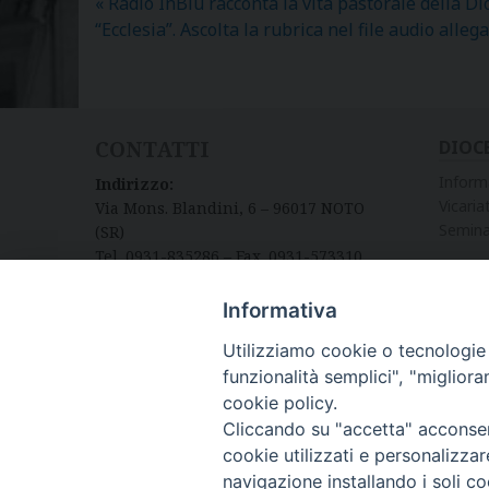
«
Radio InBlu racconta la vita pastorale della Di
“Ecclesia”. Ascolta la rubrica nel file audio allega
CONTATTI
DIOC
Inform
Indirizzo:
Vicariat
Via Mons. Blandini, 6 – 96017 NOTO
Semina
(SR)
Tel. 0931-835286 – Fax. 0931-573310
Informativa
Utilizziamo cookie o tecnologie s
funzionalità semplici", "miglior
cookie policy.
Cliccando su "accetta" acconsent
cookie utilizzati e personalizza
navigazione installando i soli co