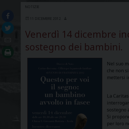
NOTIZIE
11 DICEMBRE 2012
Venerdì 14 dicembre inc
sostegno dei bambini.
Nel suo me
che non si
mettersi 
La Caritas
interrogar
sostegno a
Si propone
per loro n