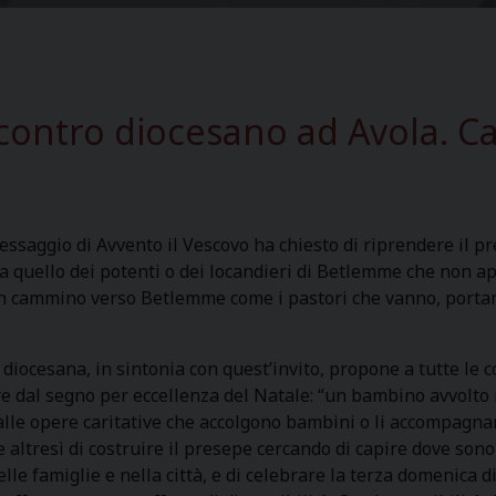
ontro diocesano ad Avola. Car
ssaggio di Avvento il Vescovo ha chiesto di riprendere il p
a quello dei potenti o dei locandieri di Betlemme che non ap
in cammino verso Betlemme come i pastori che vanno, portan
 diocesana, in sintonia con quest’invito, propone a tutte le
e dal segno per eccellenza del Natale: “un bambino avvolto i
lle opere caritative che accolgono bambini o li accompagnano
 altresì di costruire il presepe cercando di capire dove sono 
elle famiglie e nella città, e di celebrare la terza domenica 