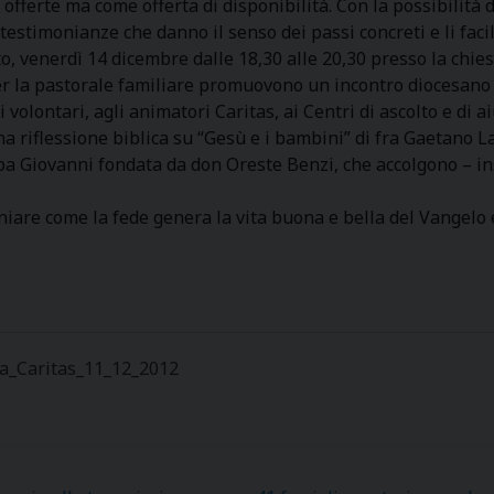
i offerte ma come offerta di disponibilità. Con la possibilit
 testimonianze che danno il senso dei passi concreti e li facil
o, venerdì 14 dicembre dalle 18,30 alle 20,30 presso la chies
per la pastorale familiare promuovono un incontro diocesano a
i volontari, agli animatori Caritas, ai Centri di ascolto e di a
na riflessione biblica su “Gesù e i bambini” di fra Gaetano L
 Giovanni fondata da don Oreste Benzi, che accolgono – insie
iare come la fede genera la vita buona e bella del Vangelo e
a_Caritas_11_12_2012