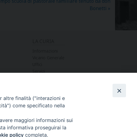
ampo scuola di pastorale familiare tenuto da don
Bonetti
»
LA CURIA
Informazioni
Vicario Generale
Uffici
Servizi
altre finalità ("interazioni e
cità") come specificato nella
 avere maggiori informazioni sui
sta informativa proseguirai la
kie policy
completa.