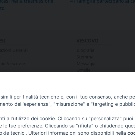
ocesi nella trasmissione
41 famiglie partecipano al c
to.
ESI
VESCOVO
azioni Generali
Biografia
i
Stemma
rio Vescovile
Messaggi
Omelie
Preghiere
Discorsi
Lettere
Lettere Pastorali
imili per finalità tecniche e, con il tuo consenso, anche per 
Decreti e Nomine
amento dell'esperienza", "misurazione" e "targeting e pubbli
i all'utilizzo dei cookie. Cliccando su "personalizza" puoi
re le tue preferenze. Cliccando su "rifiuta" o chiudendo que
okie tecnici. Ulteriori informazioni sono disponibili nella
coo