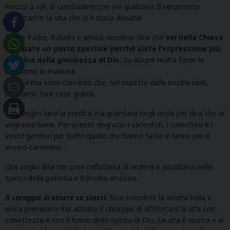
mezzo a voi, di condividere con voi qualcosa di veramente
importante: la vita che ci è stata donata!
Come Padre, fratello e amico desidero dirvi che
voi nella Chiesa
occupate un posto speciale perché siete l’espressione più
genuina della giovinezza di Dio.
Su alcune realtà forse la
pensiamo in maniera
diversa ma sono convinto che, nel rispetto delle nostre idee,
possiamo fare cose grandi.
Non voglio farvi la predica ma guardarvi negli occhi per dirvi che vi
vogliamo bene. Per questo ringrazio i sacerdoti, i catechisti e i
vostri genitori per tutto quello che hanno fatto e fanno per il
vostro cammino.
Ora voglio dirvi tre cose nell’attesa di vedervi e ascoltarvi nello
spirito della paterna e fraterna amicizia.
Il coraggio di essere se stessi
. Non svendete la vostra bella e
unica primavera ma abbiate il coraggio di affrontare la vita con
schiettezza e con il fuoco dello Spirito di Dio. La vita è vostra e vi