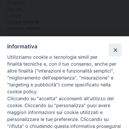
Preghiere
Discorsi
Lettere
Lettere Pastorali
Decreti e Nomine
Informativa
LA CURIA
Utilizziamo cookie o tecnologie simili per
Informazioni
finalità tecniche e, con il tuo consenso, anche per
Vicario Generale
altre finalità ("interazioni e funzionalità semplici",
Uffici
"miglioramento dell'esperienza", "misurazione" e
Servizi
"targeting e pubblicità") come specificato nella
cookie policy.
Cliccando su "accetta" acconsenti all'utilizzo dei
cookie. Cliccando su "personalizza" puoi avere
maggiori informazioni sui cookie utilizzati e
Diocesi di Noto
COPYRIGHT © 2017 - DIOCESI DI NOTO
personalizzare le tue preferenze. Cliccando su
WEBMASTER PAOLO MANENTI-
"rifiuta" o chiudendo questa informativa proseguirai